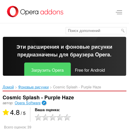
Пропустить
и
перейти
далее
Эти расширения и фоновые рисунки
предназначены для
браузера Opera
.
Загрузить Opera
Free for Android
Домой
Фоновые рисунки
Cosmic Splash - Purple Haze‎
Cosmic Splash - Purple Haze
автор:
Opera Software
4.8
Ваша оценка
/ 5
Всего оценок:
39