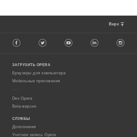
Верх
F
Facebook
Twitter
Youtube
LinkedIn
Instag
o
l
l
o
ЗАГРУЗИТЬ OPERA
w
O
Браузеры для компьютера
p
Мобильные приложения
e
r
a
Dev.Opera
Beta-версия
СЛУЖБЫ
Дополнения
Учетная запись Opera