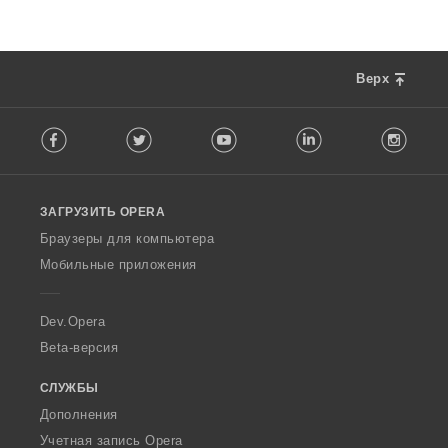
Верх
F
Facebook
Twitter
Youtube
LinkedIn
Instag
o
l
l
o
ЗАГРУЗИТЬ OPERA
w
O
Браузеры для компьютера
p
Мобильные приложения
e
r
a
Dev.Opera
Beta-версия
СЛУЖБЫ
Дополнения
Учетная запись Opera