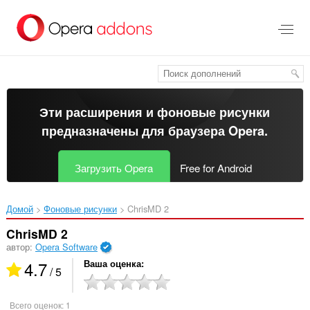
Пропустить
и
перейти
далее
Эти расширения и фоновые рисунки
предназначены для
браузера Opera
.
Загрузить Opera
Free for Android
Домой
Фоновые рисунки
ChrisMD 2‎
ChrisMD 2
автор:
Opera Software
4.7
Ваша оценка
/ 5
Всего оценок:
1