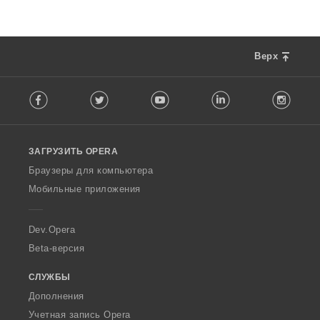
Верх
F
Facebook
Twitter
Youtube
LinkedIn
Instag
o
l
l
o
ЗАГРУЗИТЬ OPERA
w
O
Браузеры для компьютера
p
Мобильные приложения
e
r
a
Dev.Opera
Beta-версия
СЛУЖБЫ
Дополнения
Учетная запись Opera