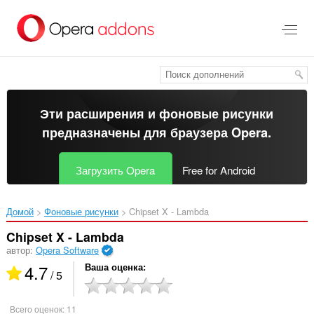
Пропустить
и
перейти
далее
Эти расширения и фоновые рисунки
предназначены для
браузера Opera
.
Загрузить Opera
Free for Android
Домой
Фоновые рисунки
Chipset X - Lambda‎
Chipset X - Lambda
автор:
Opera Software
4.7
Ваша оценка
/ 5
Всего оценок:
11