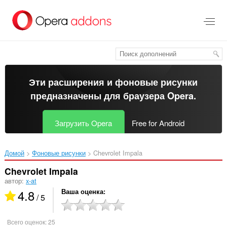
Пропустить
и
перейти
далее
Эти расширения и фоновые рисунки
предназначены для
браузера Opera
.
Загрузить Opera
Free for Android
Домой
Фоновые рисунки
Chevrolet Impala‎
Chevrolet Impala
автор:
x-at
4.8
Ваша оценка
/ 5
Всего оценок:
25