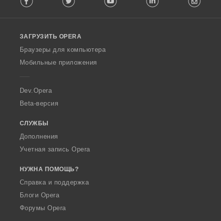
l
l
o
ЗАГРУЗИТЬ OPERA
w
O
Браузеры для компьютера
p
Мобильные приложения
e
r
a
Dev.Opera
Beta-версия
СЛУЖБЫ
Дополнения
Учетная запись Opera
НУЖНА ПОМОЩЬ?
Справка и поддержка
Блоги Opera
Форумы Opera