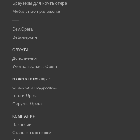
O
Браузеры для компьютера
p
Мобильные приложения
e
r
a
Dev.Opera
Beta-версия
СЛУЖБЫ
Дополнения
Учетная запись Opera
НУЖНА ПОМОЩЬ?
Справка и поддержка
Блоги Opera
Форумы Opera
КОМПАНИЯ
Вакансии
Станьте партнером