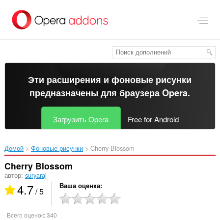
Пропустить
и
перейти
далее
Эти расширения и фоновые рисунки
предназначены для
браузера Opera
.
Загрузить Opera
Free for Android
Домой
Фоновые рисунки
Cherry Blossom‎
Cherry Blossom
автор:
suryaraj
4.7
Ваша оценка
/ 5
Всего оценок:
340