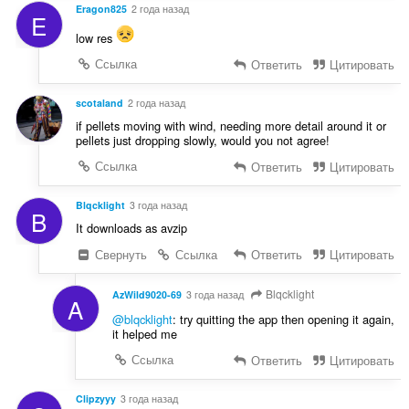
Eragon825
2 года назад
E
low res
Ссылка
Ответить
Цитировать
scotaland
2 года назад
if pellets moving with wind, needing more detail around it or
pellets just dropping slowly, would you not agree!
Ссылка
Ответить
Цитировать
Blqcklight
3 года назад
B
It downloads as avzip
Свернуть
Ссылка
Ответить
Цитировать
Blqcklight
AzWild9020-69
3 года назад
A
@blqcklight
: try quitting the app then opening it again,
it helped me
Ссылка
Ответить
Цитировать
Clipzyyy
3 года назад