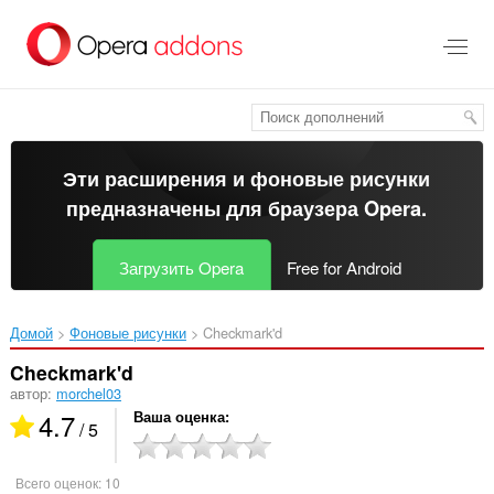
Пропустить
и
перейти
далее
Эти расширения и фоновые рисунки
предназначены для
браузера Opera
.
Загрузить Opera
Free for Android
Домой
Фоновые рисунки
Checkmark'd‎
Checkmark'd
автор:
morchel03
4.7
Ваша оценка
/ 5
Всего оценок:
10