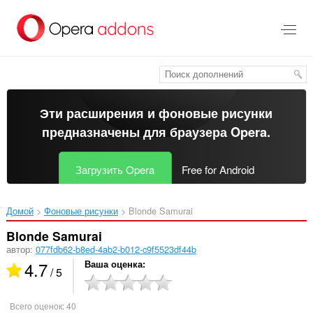
Пропустить
и
перейти
далее
Эти расширения и фоновые рисунки
предназначены для
браузера Opera
.
Загрузить Opera
Free for Android
Домой
Фоновые рисунки
Blonde Samurai‎
Blonde Samurai
автор:
077fdb62-b8ed-4ab2-b012-c9f5523df44b
4.7
Ваша оценка
/ 5
Всего оценок:
40