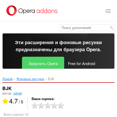
Пропустить
и
перейти
далее
Эти расширения и фоновые рисунки
предназначены для
браузера Opera
.
Загрузить Opera
Free for Android
Домой
Фоновые рисунки
BJK‎
BJK
автор:
zahek
4.7
Ваша оценка
/ 5
Всего оценок:
10