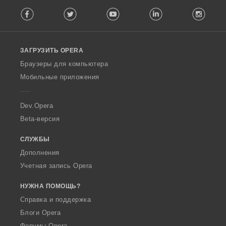
F
Facebook
Twitter
Youtube
LinkedIn
Instag
o
l
l
o
ЗАГРУЗИТЬ OPERA
w
O
Браузеры для компьютера
p
Мобильные приложения
e
r
a
Dev.Opera
Beta-версия
СЛУЖБЫ
Дополнения
Учетная запись Opera
НУЖНА ПОМОЩЬ?
Справка и поддержка
Блоги Opera
Форумы Opera