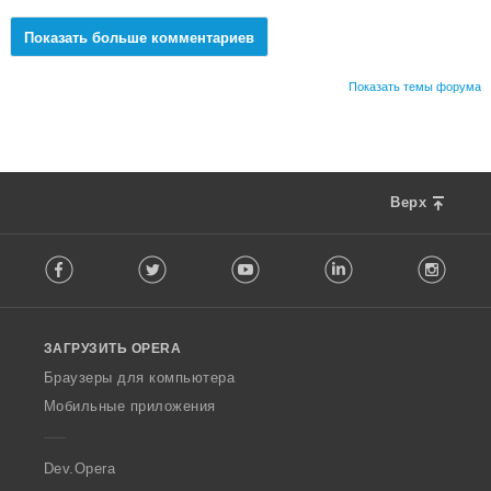
Показать больше комментариев
Показать темы форума
Верх
F
Facebook
Twitter
Youtube
LinkedIn
Instag
o
l
l
o
ЗАГРУЗИТЬ OPERA
w
O
Браузеры для компьютера
p
Мобильные приложения
e
r
a
Dev.Opera