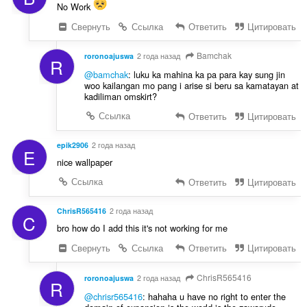
No Work
Свернуть
Ссылка
Ответить
Цитировать
Bamchak
roronoajuswa
2 года назад
R
@bamchak
: luku ka mahina ka pa para kay sung jin
woo kailangan mo pang i arise si beru sa kamatayan at
kadiliman omskirt?
Ссылка
Ответить
Цитировать
epik2906
2 года назад
E
nice wallpaper
Ссылка
Ответить
Цитировать
ChrisR565416
2 года назад
C
bro how do I add this it's not working for me
Свернуть
Ссылка
Ответить
Цитировать
ChrisR565416
roronoajuswa
2 года назад
R
@chrisr565416
: hahaha u have no right to enter the