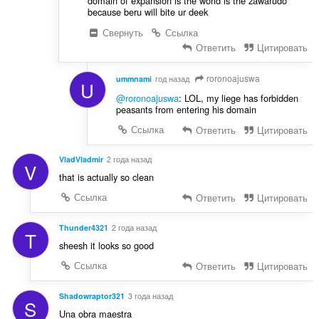
domain of expansion is the world is the zawarudo
because beru will bite ur deek
Свернуть
Ссылка
Ответить
Цитировать
roronoajuswa
ummnami
год назад
U
@roronoajuswa
: LOL, my liege has forbidden
peasants from entering his domain
Ссылка
Ответить
Цитировать
VladVladmir
2 года назад
V
that is actually so clean
Ссылка
Ответить
Цитировать
Thunder4321
2 года назад
T
sheesh it looks so good
Ссылка
Ответить
Цитировать
Shadowraptor321
3 года назад
S
Una obra maestra