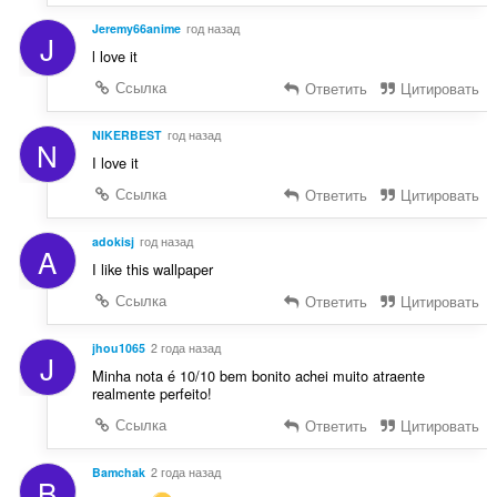
Jeremy66anime
год назад
J
l love it
Ссылка
Ответить
Цитировать
NIKERBEST
год назад
N
I love it
Ссылка
Ответить
Цитировать
adokisj
год назад
A
I like this wallpaper
Ссылка
Ответить
Цитировать
jhou1065
2 года назад
J
Minha nota é 10/10 bem bonito achei muito atraente
realmente perfeito!
Ссылка
Ответить
Цитировать
Bamchak
2 года назад
B