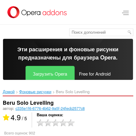
Пропустить
и
перейти
далее
Эти расширения и фоновые рисунки
предназначены для
браузера Opera
.
Загрузить Opera
Free for Android
Домой
Фоновые рисунки
Beru Solo Levelling‎
Beru Solo Levelling
автор:
c335e1f6-6776-4b62-9a5f-24fecb2577c8
4.9
Ваша оценка
/ 5
Всего оценок:
902