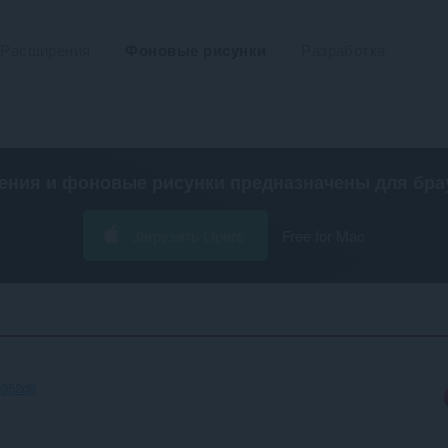
Расширения
Фоновые рисунки
Разработка
ения и фоновые рисунки предназначены для
бра
Загрузить Opera
Free for Mac
b952d9