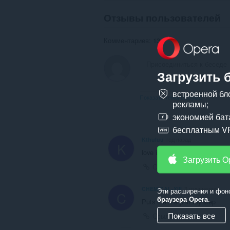
Отзывы пользователей
Комментариев: 13
Загрузить 
встроенной бл
Показать темы форума
рекламы;
экономией бат
бесплатным V
Kthuluu
год назад
K
love it
Загрузить O
Ссылка
CHEMICAL-XIII
3 года назад
Эти расширения и фон
C
браузера Opera
.
Puts the b e p in my step
Показать все
Ссылка