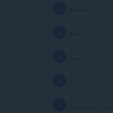
gelatinously
3 года назад
G
W wallpaper
Ссылка
addii
3 года назад
A
W bepis
Ссылка
jordibegueris
4 года назад
J
Ta guay
Ссылка
supost73
4 года назад
S
Cool
Ссылка
Teddyhummer
4 года назад
T
Das ist ja ganz geil. Cooles 