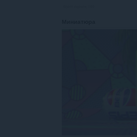
Всего оценок:
169
Миниатюра