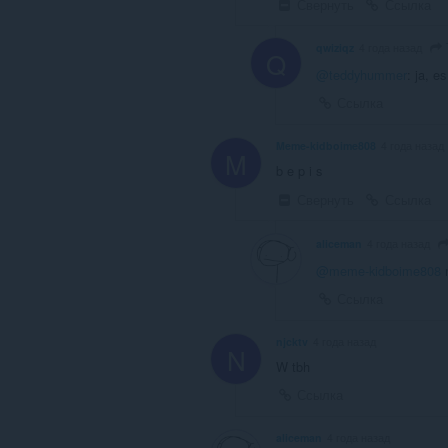
Свернуть
Ссылка
qwiziqz
4 года назад
Q
@teddyhummer
: ja, es
Ссылка
Meme-kidboime808
4 года назад
M
b e p i s
Свернуть
Ссылка
aliceman
4 года назад
@meme-kidboime808
m
Ссылка
njcktv
4 года назад
N
W tbh
Ссылка
aliceman
4 года назад