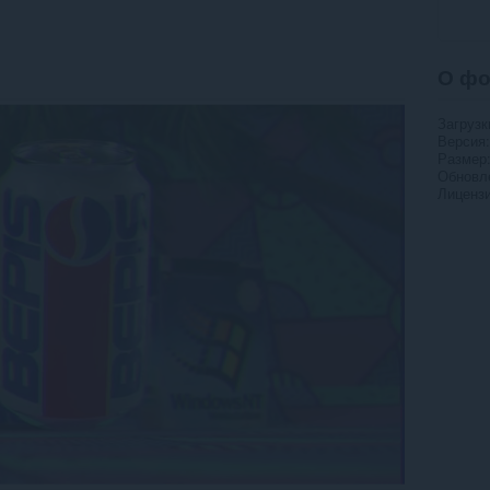
О фо
Загрузк
Версия
Размер
Обновл
Лиценз