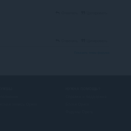
Ответить
Цитировать
Ответить
Цитировать
Показать темы форума
ЛУЖБЫ
НУЖНА ПОМОЩЬ?
полнения
Справка и поддержка
етная запись Opera
Блоги Opera
Форумы Opera