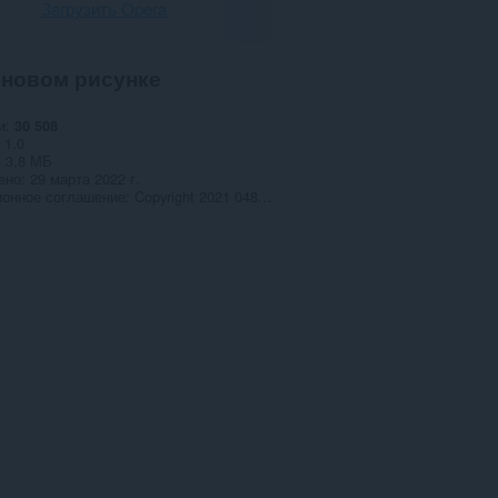
Загрузить Opera
новом рисунке
и
30 508
1.0
3,8 МБ
ено
29 марта 2022 г.
ионное соглашение
Copyright 2021 048656b6-16d7-459e-90ea-d28779b952d9