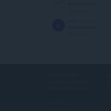
Me when bepis can
Ссылка
KajDK
4 года назад
K
Very cool amazing!
Ссылка
ЗАГРУЗИТЬ OPERA
С
Браузеры для компьютера
До
Мобильные приложения
Уч
Dev.Opera
Beta-версия