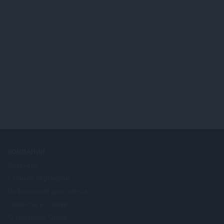
КОМПАНИЯ
Вакансии
Станьте партнером
Информация для прессы
Свяжитесь с нами
О компании Opera