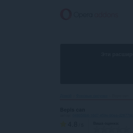
Пропустить
и
перейти
далее
Эти расшир
Домой
Фоновые рисунки
Bepis can‎
Bepis can
автор:
048656b6-16d7-459e-90ea-d28779
4.8
Ваша оценка
/ 5