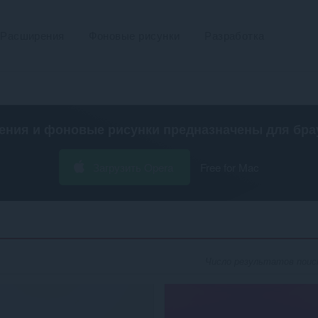
Расширения
Фоновые рисунки
Разработка
ения и фоновые рисунки предназначены для
бра
Загрузить Opera
Free for Mac
Число результатов поиска