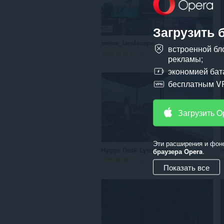
ц
е
н
Загрузить 
о
meme_landscape
B
к
встроенной бл
В
6
:
рекламы;
с
экономией бат
е
г
бесплатным V
о
о
ц
Загрузить O
е
н
о
Эти расширения и фон
Hygge Desk Lysefjord 1
I
браузера Opera
.
к
В
38
:
Показать все
с
е
г
о
о
ц