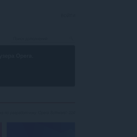
ВОЙТИ
узера Opera
.
 по разработчику 'Opera Software': 220