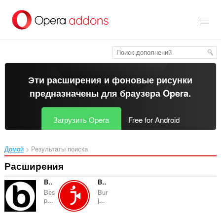
Пропустить
и
перейти
далее
Эти расширения и фоновые рисунки
предназначены для
браузера Opera
.
Загрузить Opera
Free for Android
Домой
Результаты поиска
Расширения
BeSpoke Treatment
Burj News
Bes
Bur
p...
j...