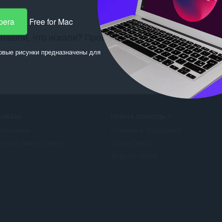
pera
Free for Mac
 нашли, что искали? Проверьте здесь:
Chrome Web St
овые рисунки предназначены для
ЛУЖБЫ
НУЖНА ПОМОЩЬ?
полнения
Справка и поддержка
етная запись Opera
Блоги Opera
Форумы Opera