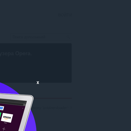
ВОЙТИ
узера Opera
.
x
ска по разработчику 'unidownloader': 1