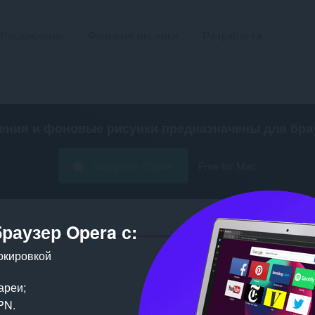
Расширения
Фоновые рисунки
Разработка
ения и фоновые рисунки предназначены для
бра
Загрузить Opera
Free for Mac
браузер Opera с:
окировкой
Число результатов пои
ареи;
PN.