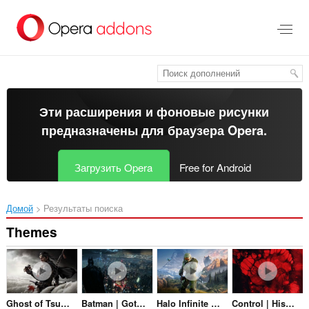
Пропустить
и
перейти
далее
Эти расширения и фоновые рисунки
предназначены для
браузера Opera
.
Загрузить Opera
Free for Android
Домой
Результаты поиска
Themes
Ghost of Tsushima Title Theme
Batman | Gotham City
Halo Infinite Title Theme
Control | Hiss Menuloop