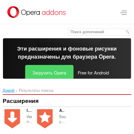
Пропустить
и
перейти
далее
Эти расширения и фоновые рисунки
предназначены для
браузера Opera
.
Загрузить Opera
Free for Android
Домой
Результаты поиска
Расширения
Import bookmarks to Atavi.com
Atavi bookmarks
Им
Виз
п...
у...