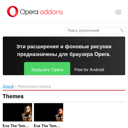
Пропустить
и
перейти
далее
Эти расширения и фоновые рисунки
предназначены для
браузера Opera
.
Загрузить Opera
Free for Android
Домой
Результаты поиска
Themes
Eva The Temptress
Eva The Temptress - small