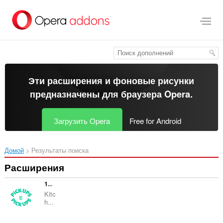
Пропустить
и
перейти
далее
Эти расширения и фоновые рисунки
предназначены для
браузера Opera
.
Загрузить Opera
Free for Android
Домой
Результаты поиска
Расширения
10pickups
Kitc
h...