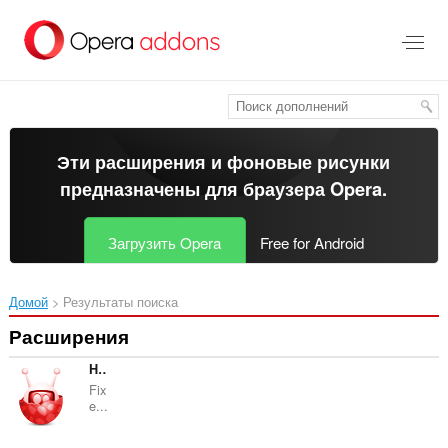
Пропустить
и
перейти
далее
Эти расширения и фоновые рисунки
предназначены для
браузера Opera
.
Загрузить Opera
Free for Android
Домой
Результаты поиска
Расширения
Hotot+
Fix
e...