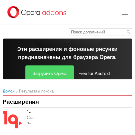
Пропустить
и
перейти
далее
Эти расширения и фоновые рисунки
предназначены для
браузера Opera
.
Загрузить Opera
Free for Android
Домой
Результаты поиска
Расширения
1qvid - Free Video Downloader
Ска
ч...