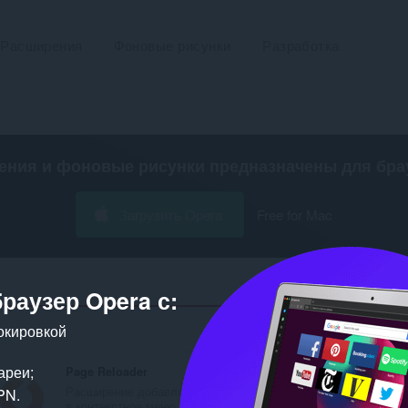
Расширения
Фоновые рисунки
Разработка
ения и фоновые рисунки предназначены для
бра
Загрузить Opera
Free for Mac
браузер Opera с:
окировкой
Число результат
ареи;
Page Reloader
Расширение добавляет
PN.
в контекстное меню с...