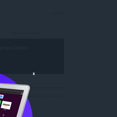
ВОЙТИ
узера Opera
.
x
ов поиска по разработчику 'neomoto': 2