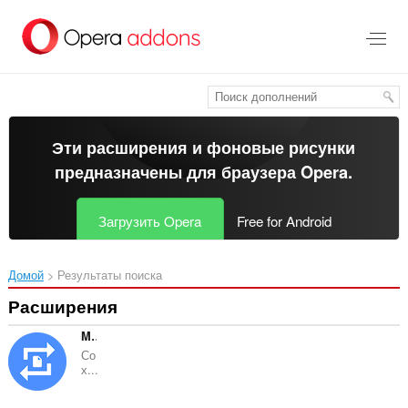
Пропустить
и
перейти
далее
Эти расширения и фоновые рисунки
предназначены для
браузера Opera
.
Загрузить Opera
Free for Android
Домой
Результаты поиска
Расширения
MConverter - File Converter
Со
х...