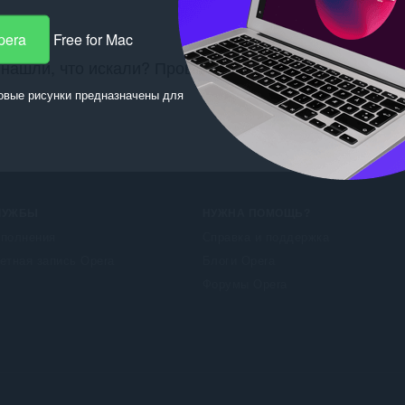
pera
Free for Mac
 нашли, что искали? Проверьте здесь:
Chrome Web St
овые рисунки предназначены для
ЛУЖБЫ
НУЖНА ПОМОЩЬ?
полнения
Справка и поддержка
етная запись Opera
Блоги Opera
Форумы Opera