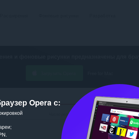
Расширения
Фоновые рисунки
Разработка
ения и фоновые рисунки предназначены для
бра
Загрузить Opera
Free for Mac
браузер Opera с:
окировкой
Число результатов поиска по разработчику 'd1
ареи;
PN.