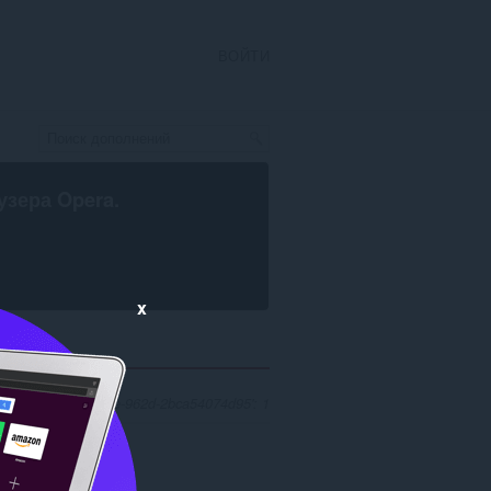
ВОЙТИ
узера Opera
.
x
781b63-7515-4f7e-962d-2bca54074d95': 1