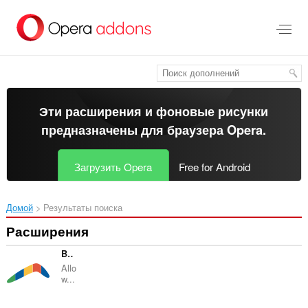
Пропустить
и
перейти
далее
Эти расширения и фоновые рисунки
предназначены для
браузера Opera
.
Загрузить Opera
Free for Android
Домой
Результаты поиска
Расширения
Boomerang for Gmail™
Allo
w...