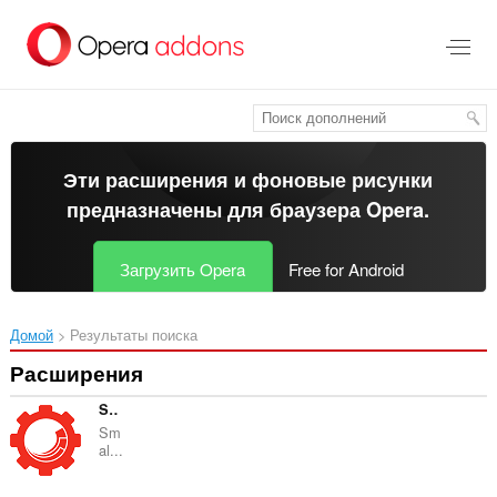
Пропустить
и
перейти
далее
Эти расширения и фоновые рисунки
предназначены для
браузера Opera
.
Загрузить Opera
Free for Android
Домой
Результаты поиска
Расширения
Sitecore Extensions
Sm
al...