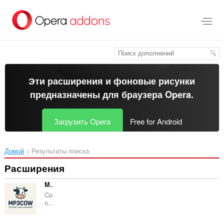
Пропустить
и
перейти
далее
Эти расширения и фоновые рисунки
предназначены для
браузера Opera
.
Загрузить Opera
Free for Android
Домой
Результаты поиска
Расширения
MP3Cow
Co
n...