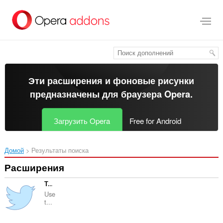
Пропустить
и
перейти
далее
Эти расширения и фоновые рисунки
предназначены для
браузера Opera
.
Загрузить Opera
Free for Android
Домой
Результаты поиска
Расширения
Tweet from Context Menu
Use
t...