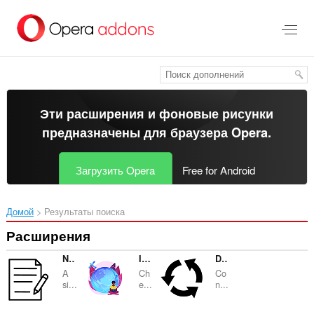
Пропустить
и
перейти
далее
Эти расширения и фоновые рисунки
предназначены для
браузера Opera
.
Загрузить Opera
Free for Android
Домой
Результаты поиска
Расширения
Note Taker
Internet Connectivity Checker
Data Converter
A
Ch
Co
si...
e...
n...