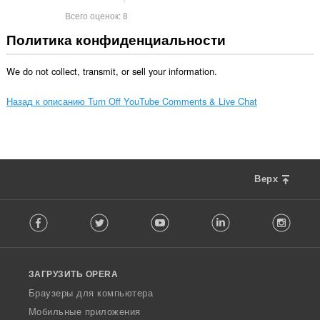
Всего оценок:
8
Политика конфиденциальности
We do not collect, transmit, or sell your information.
Назад к описанию Turn Off YouTube Comments & Live Chat
Верх
F
Facebook
Twitter
Youtube
LinkedIn
Instag
o
l
l
o
ЗАГРУЗИТЬ OPERA
w
O
Браузеры для компьютера
p
Мобильные приложения