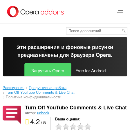
Пропустить
и
перейти
далее
Эти расширения и фоновые рисунки
предназначены для
браузера Opera
.
Загрузить Opera
Free for Android
Расширения
Продуктивная работа
Turn Off YouTube Comments & Live Chat‎
Политика конфиденциальности
Turn Off YouTube Comments & Live Chat
автор:
unhook
4.2
Ваша оценка
/ 5