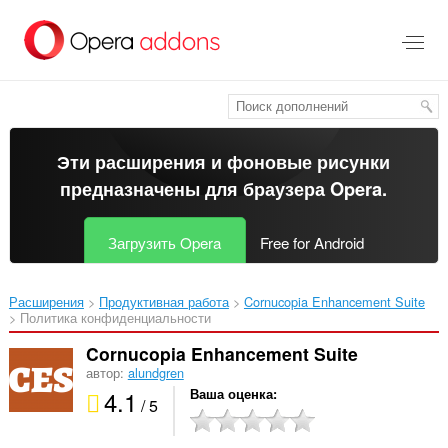
Пропустить
и
перейти
далее
Эти расширения и фоновые рисунки
предназначены для
браузера Opera
.
Загрузить Opera
Free for Android
Расширения
Продуктивная работа
Cornucopia Enhancement Suite‎
Политика конфиденциальности
Cornucopia Enhancement Suite
автор:
alundgren
4.1
Ваша оценка
/ 5