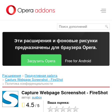
Пропустить
и
перейти
далее
Эти расширения и фоновые рисунки
предназначены для
браузера Opera
.
Загрузить Opera
Free for Android
Расширения
Продуктивная работа
Capture Webpage Screenshot - FireShot‎
Политика конфиденциальности
Capture Webpage Screenshot - FireShot
автор:
susbox
4.5
Ваша оценка
/ 5