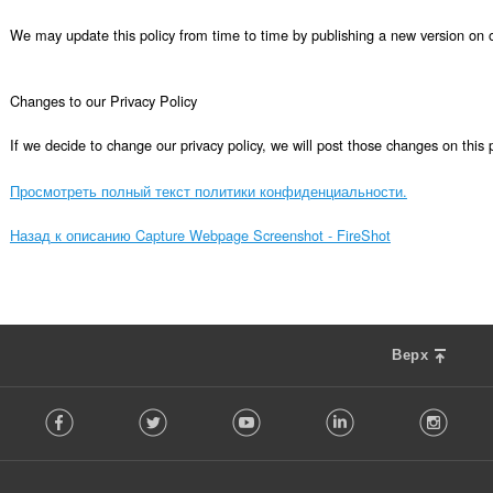
We may update this policy from time to time by publishing a new version on o
Changes to our Privacy Policy

If we decide to change our privacy policy, we will post those changes on this 
Просмотреть полный текст политики конфиденциальности.
Назад к описанию Capture Webpage Screenshot - FireShot
Верх
F
Facebook
Twitter
Youtube
LinkedIn
Instag
o
l
l
o