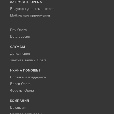
ЗАГРУЗИТЬ OPERA
w
O
Браузеры для компьютера
p
Мобильные приложения
e
r
a
Dev.Opera
Beta-версия
СЛУЖБЫ
Дополнения
Учетная запись Opera
НУЖНА ПОМОЩЬ?
Справка и поддержка
Блоги Opera
Форумы Opera
КОМПАНИЯ
Вакансии