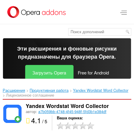
Пропустить
и
перейти
далее
Эти расширения и фоновые рисунки
предназначены для
браузера Opera
.
Загрузить Opera
Free for Android
Расширения
Продуктивная работа
Yandex Wordstat Word Collector‎
Лицензионное соглашение
Yandex Wordstat Word Collector
автор:
a7b059bb-4748-4f45-948f-5fd3b1e384df
4.1
Ваша оценка
/ 5