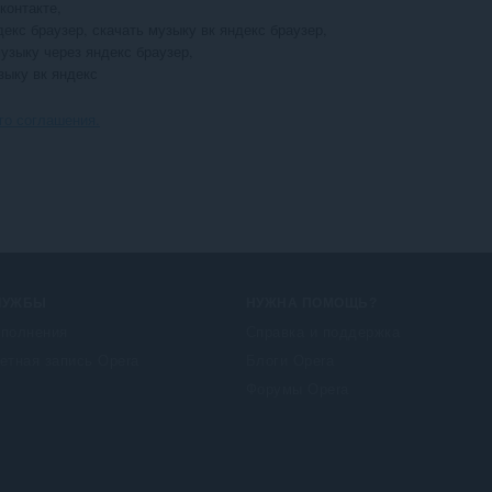
онтакте, 

екс браузер, скачать музыку вк яндекс браузер, 

узыку через яндекс браузер, 

зыку вк яндекс
го соглашения.
ЛУЖБЫ
НУЖНА ПОМОЩЬ?
полнения
Справка и поддержка
етная запись Opera
Блоги Opera
Форумы Opera