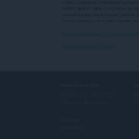
контакт скачивать, скачивание музыка вк
бесплатный вк,  скачать музыку с вк янд
скачать музыку через яндекс, скачать м
скачать музыку с вк яндекс, скачать му
Просмотреть полный текст лицензионно
Назад к описанию VK Saver
ЗАГРУЗИТЬ OPERA
С
Браузеры для компьютера
До
Мобильные приложения
Уч
Dev.Opera
Beta-версия