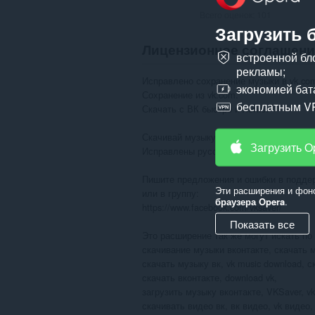
Всего оценок:
101
Загрузить 
Лицензионное соглашени
встроенной бл
рекламы;
Исправлено сохранение музыки в vk.com
экономией бат
Сохранение из vk.com. 

бесплатным V
Скачать с ВК быстро и легко. 

Скачивай музыку в контакте, легко и про
Загрузить O
Исправлены русские названия.

Пишите предложения и ошибки в поддер
Эти расширения и фон
или в группу:

браузера Opera
.
https://www.facebook.com/vksaver/ 

Показать все
Это расширение так же могут искать по 
скачивание музыки вконтакте, скачать м
скачать музыку вк, vk music download, ск
скачать вконтакте, download vk, 

загрузить музыку вконтакте, VKSaver, vks
скачивать видео вк, вк видео, vk видео, 