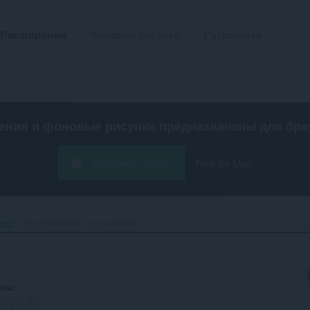
Расширения
Фоновые рисунки
Разработка
ения и фоновые рисунки предназначены для
бра
Загрузить Opera
Free for Mac
ver‎
Лицензионное соглашение
нка