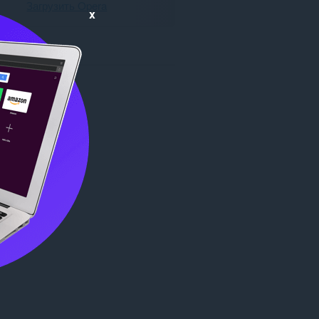
Загрузить Opera
x