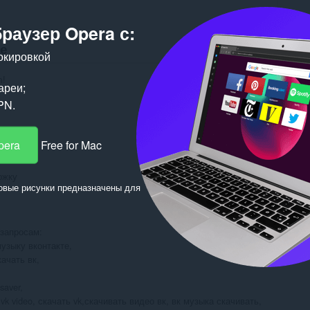
браузер Opera с:
е
окировкой
!

ареи;
PN.
сто.

pera
Free for Mac
жку

овые рисунки предназначены для
запросам: 

узыку вконтакте, 

ачать вк, 

aver, 

vk video, скачать vk,скачивать видео вк, вк музыка скачивать,
