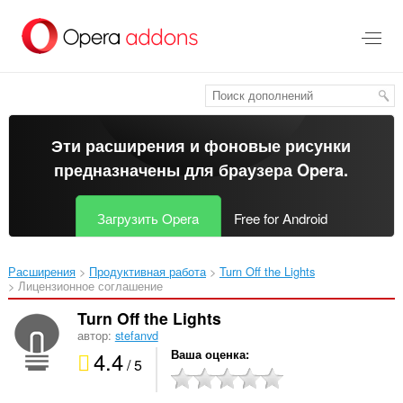
Пропустить
и
перейти
далее
Эти расширения и фоновые рисунки
предназначены для
браузера Opera
.
Загрузить Opera
Free for Android
Расширения
Продуктивная работа
Turn Off the Lights‎
Лицензионное соглашение
Turn Off the Lights
автор:
stefanvd
4.4
Ваша оценка
/ 5