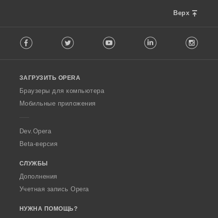
Верх
F
Facebook
Twitter
Youtube
LinkedIn
Instag
o
l
l
o
ЗАГРУЗИТЬ OPERA
w
O
Браузеры для компьютера
p
Мобильные приложения
e
r
a
Dev.Opera
Beta-версия
СЛУЖБЫ
Дополнения
Учетная запись Opera
НУЖНА ПОМОЩЬ?