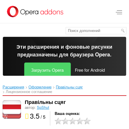
Пропустить
и
перейти
далее
Эти расширения и фоновые рисунки
предназначены для
браузера Opera
.
Загрузить Opera
Free for Android
Расширения
Оформление
Правільны сцяг‎
Лицензионное соглашение
Правільны сцяг
автор:
SpShut
3.5
Ваша оценка
/ 5