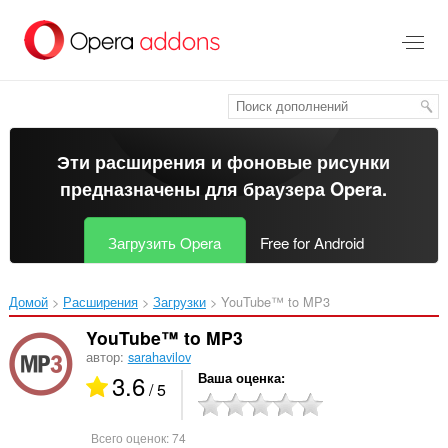
Пропустить
и
перейти
далее
Эти расширения и фоновые рисунки
предназначены для
браузера Opera
.
Загрузить Opera
Free for Android
Домой
Расширения
Загрузки
YouTube™ to MP3‎
YouTube™ to MP3
автор:
sarahavilov
3.6
Ваша оценка
/ 5
Всего оценок:
74