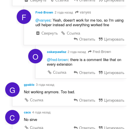
vanyes
Fred-Brown
2 года назад
F
@vanyes
: Yeah, doesn't work for me too, so I'm using
udl helper instead and everything worked fine
Свернуть
Ссылка
Ответить
Цитировать
Fred-Brown
oskarpawlisz
2 года назад
O
@fred-brown
: there is a comment like that on
every extension
Ссылка
Ответить
Цитировать
gpablo
3 года назад
G
Not working anymore. Too bad.
Ссылка
Ответить
Цитировать
cacs
4 года назад
C
No sirve
Ссылка
Ответить
Цитировать