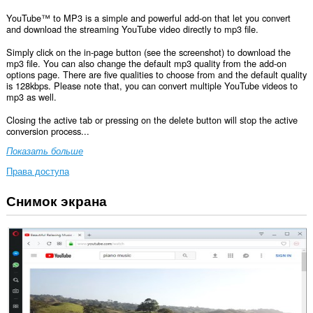
YouTube™ to MP3 is a simple and powerful add-on that let you convert
and download the streaming YouTube video directly to mp3 file.
Simply click on the in-page button (see the screenshot) to download the
mp3 file. You can also change the default mp3 quality from the add-on
options page. There are five qualities to choose from and the default quality
is 128kbps. Please note that, you can convert multiple YouTube videos to
mp3 as well.
Closing the active tab or pressing on the delete button will stop the active
conversion process...
Показать больше
Права доступа
Снимок экрана
У
этого
расширения
есть
доступ
к
вашим
данным
на
некоторых