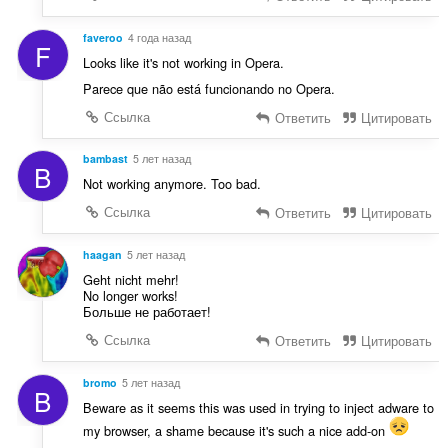
faveroo
4 года назад
F
Looks like it's not working in Opera.
Parece que não está funcionando no Opera.
Ссылка
Ответить
Цитировать
bambast
5 лет назад
B
Not working anymore. Too bad.
Ссылка
Ответить
Цитировать
haagan
5 лет назад
Geht nicht mehr!
No longer works!
Больше не работает!
Ссылка
Ответить
Цитировать
bromo
5 лет назад
B
Beware as it seems this was used in trying to inject adware to
my browser, a shame because it's such a nice add-on