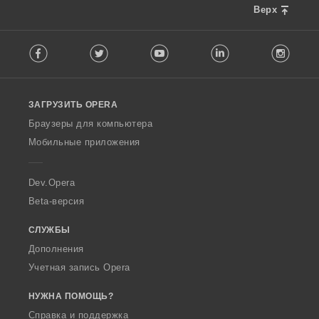
Верх
F
Facebook
Twitter
Youtube
LinkedIn
Instag
o
l
l
o
ЗАГРУЗИТЬ OPERA
w
O
Браузеры для компьютера
p
Мобильные приложения
e
r
a
Dev.Opera
Beta-версия
СЛУЖБЫ
Дополнения
Учетная запись Opera
НУЖНА ПОМОЩЬ?
Справка и поддержка