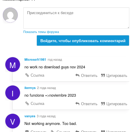
о
к
ц
:
е
н
о
к
Показать темы форума
:
Войдите, чтобы опубликовать комментарий
Microsoft1981
год назад
M
no work no download guys nov 2024
Ссылка
Ответить
Цитировать
ikernys
2 года назад
I
no funciona =>noviembre 2023
Ссылка
Ответить
Цитировать
vanyes
3 года назад
V
Not working anymore. Too bad.
Свернуть
Ссылка
Ответить
Цитировать