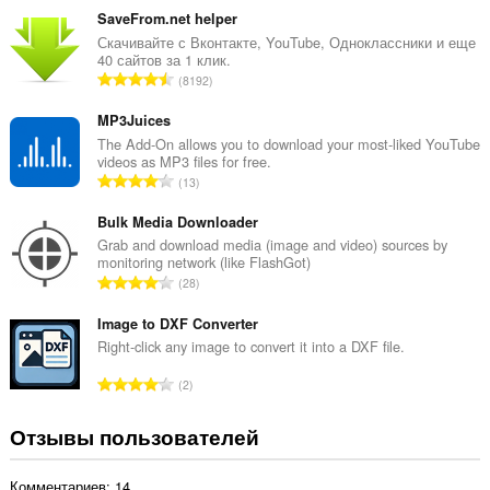
е
SaveFrom.net helper
г
Скачивайте с Вконтакте, YouTube, Одноклассники и еще
40 сайтов за 1 клик.
о
В
8192
о
с
ц
е
MP3Juices
е
г
The Add-On allows you to download your most-liked YouTube
н
videos as MP3 files for free.
о
о
В
13
о
к
с
ц
:
е
Bulk Media Downloader
е
г
Grab and download media (image and video) sources by
н
monitoring network (like FlashGot)
о
о
В
28
о
к
с
ц
:
е
Image to DXF Converter
е
г
Right-click any image to convert it into a DXF file.
н
о
о
В
2
о
к
с
ц
:
е
Отзывы пользователей
е
г
н
о
о
Комментариев: 14