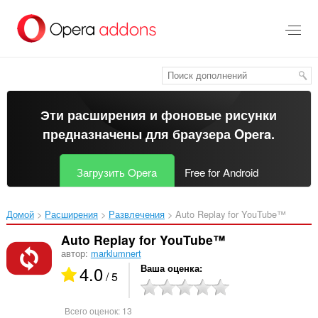
Пропустить
и
перейти
далее
Эти расширения и фоновые рисунки
предназначены для
браузера Opera
.
Загрузить Opera
Free for Android
Домой
Расширения
Развлечения
Auto Replay for YouTube™‎
Auto Replay for YouTube™
автор:
marklumnert
4.0
Ваша оценка
/ 5
Всего оценок:
13