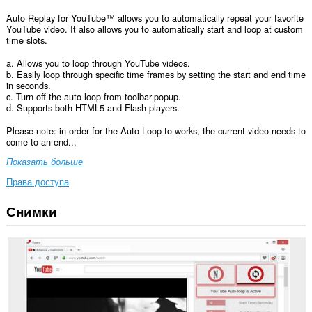
Auto Replay for YouTube™ allows you to automatically repeat your favorite
YouTube video. It also allows you to automatically start and loop at custom
time slots.
a. Allows you to loop through YouTube videos.
b. Easily loop through specific time frames by setting the start and end time
in seconds.
c. Turn off the auto loop from toolbar-popup.
d. Supports both HTML5 and Flash players.
Please note: in order for the Auto Loop to works, the current video needs to
come to an end...
Показать больше
Права доступа
Снимки
У
этого
расширения
есть
доступ
к
вашим
данным
на