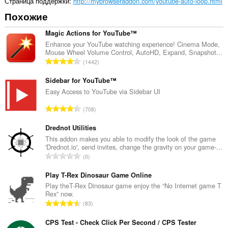
Страница поддержки
http://mybrowseraddon.com/youtube-auto-loop.html
Похожие
Magic Actions for YouTube™
Enhance your YouTube watching experience! Cinema Mode,
Mouse Wheel Volume Control, AutoHD, Expand, Snapshot...
В
1442
с
е
Sidebar for YouTube™
г
Easy Access to YouTube via Sidebar UI
о
В
708
о
с
ц
е
Drednot Utilities
е
г
This addon makes you able to modify the look of the game
н
'Drednot.io', send invites, change the gravity on your game-...
о
о
В
0
о
к
с
ц
:
е
Play T-Rex Dinosaur Game Online
е
г
Play theT-Rex Dinosaur game enjoy the “No Internet game T
н
Rex” now.
о
о
В
83
о
к
с
ц
:
е
CPS Test - Check Click Per Second / CPS Tester
е