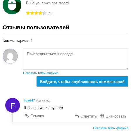
г
Build your own cps record.
н
о
о
В
13
о
к
с
ц
:
е
Отзывы пользователей
е
г
н
о
о
Комментариев: 1
о
к
ц
:
е
н
о
к
Показать темы форума
:
Войдите, чтобы опубликовать комментарий
fuad47
год назад
F
it doesnt work anymore
Ссылка
Ответить
Цитировать
Показать темы форума