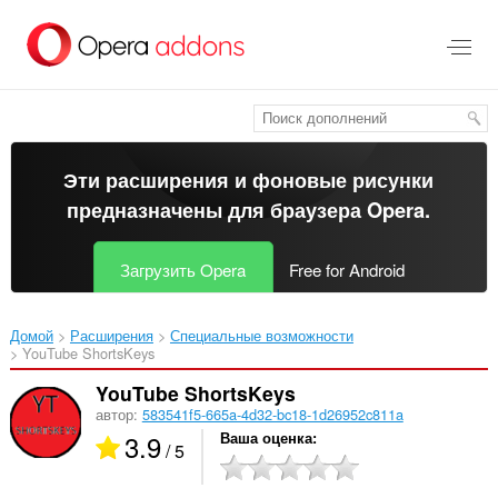
Пропустить
и
перейти
далее
Эти расширения и фоновые рисунки
предназначены для
браузера Opera
.
Загрузить Opera
Free for Android
Домой
Расширения
Специальные возможности
YouTube ShortsKeys‎
YouTube ShortsKeys
автор:
583541f5-665a-4d32-bc18-1d26952c811a
3.9
Ваша оценка
/ 5