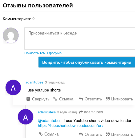
:
е
Отзывы пользователей
е
г
н
о
о
Комментариев: 2
о
к
ц
:
е
н
о
к
Показать темы форума
:
Войдите, чтобы опубликовать комментарий
adamtubes
3 года назад
A
i use youtube shorts
Свернуть
Ссылка
Ответить
Цитировать
adamtubes
adamtubes
3 года назад
A
@adamtubes
: i use Youtube shorts video downloader
https://tubeshortsdownloader.com/en/
Ссылка
Ответить
Цитировать