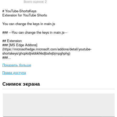
Всего оценок:
2
# YouTube-ShortsKeys
Extension for YouTube Shorts
You can change the keys in main.js
### ---You can change the keys in main.js---
## Extension
### [MS Edge Addons]
(https://microsoftedge.microsoft.com/addons/detail/youtube-
shortskeys/ghcpkidjiebbkfkkdjbafejbjmpghphg)
###...
Показать больше
Права доступа
Снимок экрана
У
этого
расширения
есть
доступ
к
вашим
данным