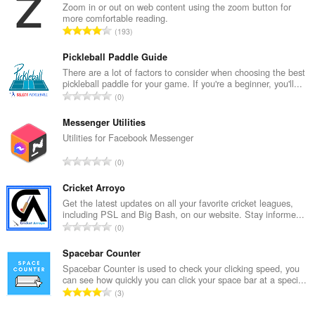
Zoom in or out on web content using the zoom button for
more comfortable reading.
В
193
с
е
Pickleball Paddle Guide
г
There are a lot of factors to consider when choosing the best
pickleball paddle for your game. If you're a beginner, you'll...
о
В
0
о
с
ц
е
Messenger Utilities
е
г
Utilities for Facebook Messenger
н
о
о
В
0
о
к
с
ц
:
е
Cricket Arroyo
е
г
Get the latest updates on all your favorite cricket leagues,
н
including PSL and Big Bash, on our website. Stay informe...
о
о
В
0
о
к
с
ц
:
е
Spacebar Counter
е
г
Spacebar Counter is used to check your clicking speed, you
н
can see how quickly you can click your space bar at a speci...
о
о
В
3
о
к
с
ц