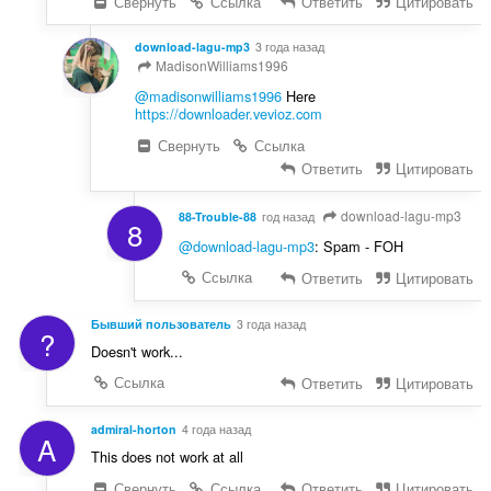
Свернуть
Ссылка
Ответить
Цитировать
download-lagu-mp3
3 года назад
MadisonWilliams1996
@madisonwilliams1996
Here
https://downloader.vevioz.com
Свернуть
Ссылка
Ответить
Цитировать
download-lagu-mp3
88-Trouble-88
год назад
8
@download-lagu-mp3
: Spam - FOH
Ссылка
Ответить
Цитировать
Бывший пользователь
3 года назад
?
Doesn't work...
Ссылка
Ответить
Цитировать
admiral-horton
4 года назад
A
This does not work at all
Свернуть
Ссылка
Ответить
Цитировать