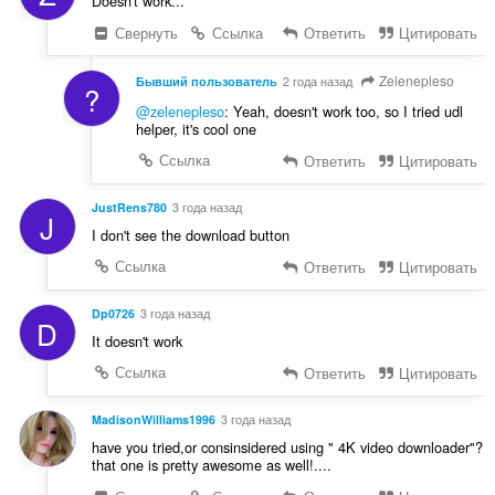
Doesn't work...
Свернуть
Ссылка
Ответить
Цитировать
Zelenepleso
Бывший пользователь
2 года назад
?
@zelenepleso
: Yeah, doesn't work too, so I tried udl
helper, it's cool one
Ссылка
Ответить
Цитировать
JustRens780
3 года назад
J
I don't see the download button
Ссылка
Ответить
Цитировать
Dp0726
3 года назад
D
It doesn't work
Ссылка
Ответить
Цитировать
MadisonWilliams1996
3 года назад
have you tried,or consinsidered using " 4K video downloader"?
that one is pretty awesome as well!....