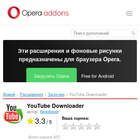
Пропустить
и
перейти
далее
Эти расширения и фоновые рисунки
предназначены для
браузера Opera
.
Загрузить Opera
Free for Android
Домой
Расширения
Загрузки
YouTube Downloader‎
YouTube Downloader
автор:
flaviobayer
3.3
Ваша оценка
/ 5
Всего оценок:
637