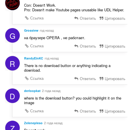
Con: Doesn't Work.
Pro: Doesn't make Youtube pages unusable like UDL Helper.
Ссылка
Ответить
Цитировать
Grosstew
год назад
G
на браузере OPERA , не работает.
Ссылка
Ответить
Цитировать
RandyEinKC
год назад
R
There is no download button or anything indicating a
download.
Ссылка
Ответить
Цитировать
derloopkat
2 года назад
D
where is the download button? you could highlight it on the
image
Ссылка
Ответить
Цитировать
Zelenepleso
2 года назад
Z