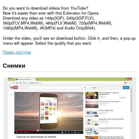
Do you want to download videos from YouTube?
Now it's easier than ever with this Extension for Opera.
Download any video as 144p(3GP), 240p(3GP,FLV),
360p(FLV,MP4,WebM), 480p(FLV,WebM), 720p(MP4,WebM),
1080p(MP4,WebM), 4K(MP4) and Audio Only(M4A).
Under the video, you'll see an download button. Click it, and then, a pop-up
menu will appear. Select the quality that you want.
Права доступа
Снимки
У
этого
расширения
есть
доступ
к
вашим
данным
на
некоторых
сайтах.