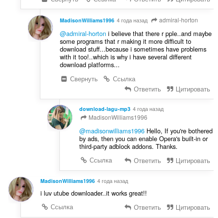
admiral-horton
MadisonWilliams1996
4 года назад
@admiral-horton
i believe that there r pple..and maybe
some programs that r making it more difficult to
download stuff...because i sometimes have problems
with it too!..which is why i have several different
download platforms...
Свернуть
Ссылка
Ответить
Цитировать
download-lagu-mp3
4 года назад
MadisonWilliams1996
@madisonwilliams1996
Hello, If you're bothered
by ads, then you can enable Opera's built-in or
third-party adblock addons. Thanks.
Ссылка
Ответить
Цитировать
MadisonWilliams1996
4 года назад
i luv utube downloader..it works great!!
Ссылка
Ответить
Цитировать