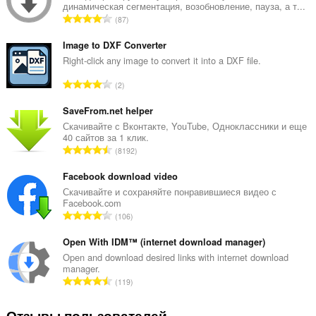
динамическая сегментация, возобновление, пауза, а т...
В
87
с
е
Image to DXF Converter
г
Right-click any image to convert it into a DXF file.
о
В
2
о
с
ц
е
SaveFrom.net helper
е
г
Скачивайте с Вконтакте, YouTube, Одноклассники и еще
н
40 сайтов за 1 клик.
о
о
В
8192
о
к
с
ц
:
е
Facebook download video
е
г
Скачивайте и сохраняйте понравившиеся видео с
н
Facebook.com
о
о
В
106
о
к
с
ц
:
е
Open With IDM™ (internet download manager)
е
г
Open and download desired links with internet download
н
manager.
о
о
В
119
о
к
с
ц
:
е
Отзывы пользователей
е