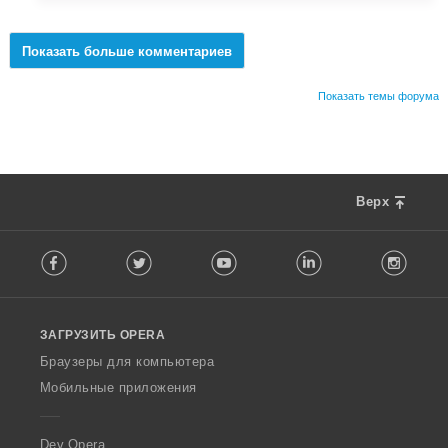
Показать больше комментариев
Показать темы форума
Верх
F
Facebook
Twitter
Youtube
LinkedIn
Instag
o
l
l
o
ЗАГРУЗИТЬ OPERA
w
O
Браузеры для компьютера
p
Мобильные приложения
e
r
a
Dev.Opera