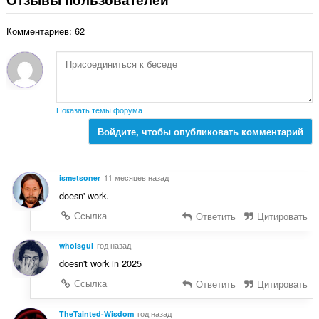
г
н
о
о
Комментариев: 62
о
к
ц
:
е
н
о
к
Показать темы форума
:
Войдите, чтобы опубликовать комментарий
ismetsoner
11 месяцев назад
doesn' work.
Ссылка
Ответить
Цитировать
whoisgui
год назад
doesn't work in 2025
Ссылка
Ответить
Цитировать
TheTainted-Wisdom
год назад