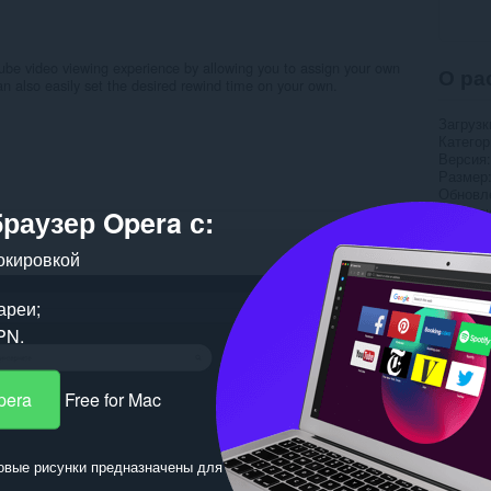
ube video viewing experience by allowing you to assign your own
О ра
n also easily set the desired rewind time on your own.
Загрузк
Категор
Версия
Размер
Обновл
Лиценз
браузер Opera с:
Пох
окировкой
ареи;
PN.
pera
Free for Mac
овые рисунки предназначены для