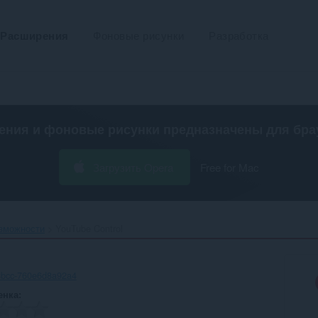
Расширения
Фоновые рисунки
Разработка
ения и фоновые рисунки предназначены для
бра
Загрузить Opera
Free for Mac
зможности
YouTube Control‎
8bcc-760e6d8a92a4
енка