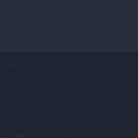
н
о
к
:
КОМПАНИЯ
Вакансии
Станьте партнером
Информация для прессы
Свяжитесь с нами
О компании Opera
Select
Верх