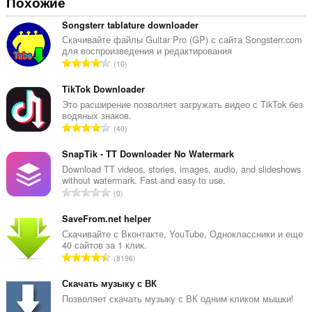
Похожие
Songsterr tablature downloader
Скачивайте файлы Guitar Pro (GP) с сайта Songsterr.com
для воспроизведения и редактирования
В
10
с
е
TikTok Downloader
г
Это расширение позволяет загружать видео с TikTok без
водяных знаков.
о
В
40
о
с
ц
е
SnapTik - TT Downloader No Watermark
е
г
Download TT videos, stories, images, audio, and slideshows
н
without watermark. Fast and easy to use.
о
о
В
0
о
к
с
ц
:
е
SaveFrom.net helper
е
г
Скачивайте с Вконтакте, YouTube, Одноклассники и еще
н
40 сайтов за 1 клик.
о
о
В
8196
о
к
с
ц
:
е
Скачать музыку с ВК
е
г
Позволяет скачать музыку с ВК одним кликом мышки!
н