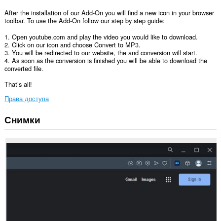
After the installation of our Add-On you will find a new icon in your browser
toolbar. To use the Add-On follow our step by step guide:
1. Open youtube.com and play the video you would like to download.
2. Click on our icon and choose Convert to MP3.
3. You will be redirected to our website, the and conversion will start.
4. As soon as the conversion is finished you will be able to download the
converted file.
That’s all!
Права доступа
Снимки
У
этого
расширения
есть
доступ
к
вашим
вкладкам
и
действиям
в
интернете.