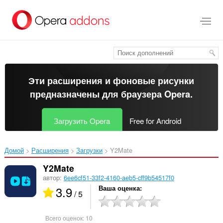
Пропустить
и
перейти
далее
Эти расширения и фоновые рисунки
предназначены для
браузера Opera
.
Загрузить Opera
Free for Android
Домой
Расширения
Загрузки
Y2Mate‎
Y2Mate
автор:
6ee6cf51-33f2-4160-aeb5-cff9b54517f0
3.9
Ваша оценка
/ 5
Всего оценок:
10