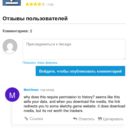
о
о
В
108
о
к
с
ц
:
е
Отзывы пользователей
е
г
н
о
о
Комментариев: 2
о
к
ц
:
е
н
о
к
Показать темы форума
:
Войдите, чтобы опубликовать комментарий
MattGman
год назад
M
why does this require permission to history? seems like this
sells your data. and when you download the media, the link
redirects you to some sketchy game website. it does download
media, but its not worth the trackers.
Ссылка
Ответить
Цитировать