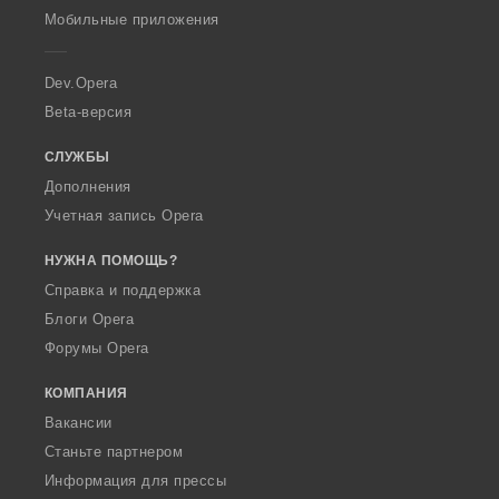
p
Мобильные приложения
e
r
a
Dev.Opera
Beta-версия
СЛУЖБЫ
Дополнения
Учетная запись Opera
НУЖНА ПОМОЩЬ?
Справка и поддержка
Блоги Opera
Форумы Opera
КОМПАНИЯ
Вакансии
Станьте партнером
Информация для прессы