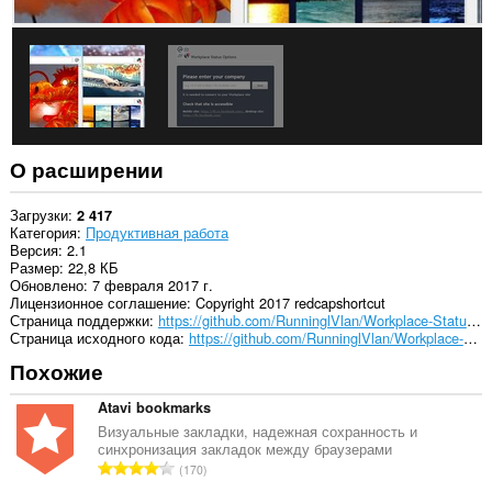
вкладкам
и
действиям
в
интернете.
О расширении
Загрузки
2 417
Категория
Продуктивная работа
Версия
2.1
Размер
22,8 КБ
Обновлено
7 февраля 2017 г.
Лицензионное соглашение
Copyright 2017 redcapshortcut
Страница поддержки
https://github.com/RunninglVlan/Workplace-Status/issues
Страница исходного кода
https://github.com/RunninglVlan/Workplace-Status
Похожие
Atavi bookmarks
Визуальные закладки, надежная сохранность и
синхронизация закладок между браузерами
В
170
с