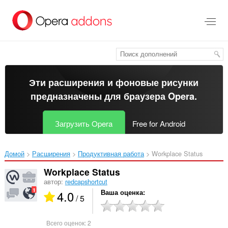
Пропустить
и
перейти
далее
Эти расширения и фоновые рисунки
предназначены для
браузера Opera
.
Загрузить Opera
Free for Android
Домой
Расширения
Продуктивная работа
Workplace Status‎
Workplace Status
автор:
redcapshortcut
4.0
Ваша оценка
/ 5
Всего оценок:
2