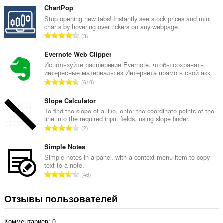
е
ChartPop
г
Stop opening new tabs! Instantly see stock prices and mini
charts by hovering over tickers on any webpage.
о
В
3
о
с
ц
е
Evernote Web Clipper
е
г
Используйте расширение Evernote, чтобы сохранять
н
интересные материалы из Интернета прямо в свой акк...
о
о
В
610
о
к
с
ц
:
е
Slope Calculator
е
г
To find the slope of a line, enter the coordinate points of the
н
line into the required input fields, using slope finder.
о
о
В
2
о
к
с
ц
:
е
Simple Notes
е
г
Simple notes in a panel, with a context menu item to copy
н
text to a note.
о
о
В
46
о
к
с
ц
:
е
Отзывы пользователей
е
г
н
о
о
Комментариев: 0