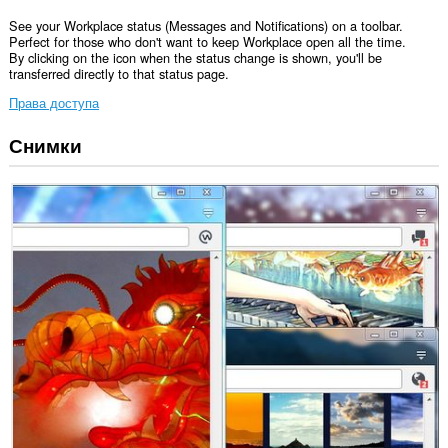
See your Workplace status (Messages and Notifications) on a toolbar.
Perfect for those who don't want to keep Workplace open all the time.
By clicking on the icon when the status change is shown, you'll be
transferred directly to that status page.
Права доступа
Снимки
У
этого
расширения
есть
доступ
к
вашим
данным
на
некоторых
сайтах.
У
этого
расширения
есть
доступ
к
вашим