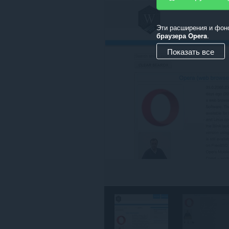
данным
на
всех
Эти расширения и фон
сайтах.
браузера Opera
.
У
Показать все
этого
расширения
есть
доступ
к
вашим
вкладкам
и
действиям
в
интернете.