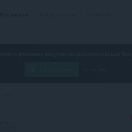
Расширения
Фоновые рисунки
Разработка
ения и фоновые рисунки предназначены для
бра
Загрузить Opera
Free for Mac
k-Save‎
енка