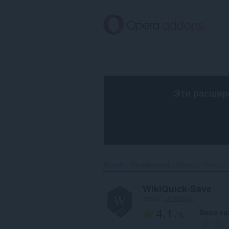
Пропустить
и
перейти
далее
Эти расшир
Домой
Расширения
Поиск
WikiQuic
WikiQuick-Save
автор:
ulmdesign
4.1
Ваша оц
/ 5