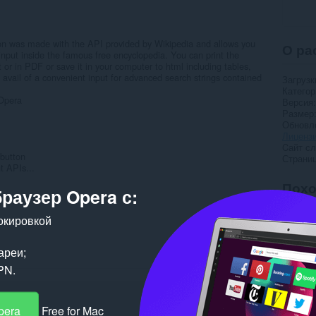
n was made with the API provided by Wikipedia and allows you
О ра
input inside the famous free encyclopedia. You can print the
 or in PDF or save it in your computer to html including tables,
n avail of a convenient input for advanced search strings contained
Загрузк
Категор
 Opera
Версия
Размер
Обновл
Лиценз
Cайт с
 button
Страни
t APIs...
Пох
браузер Opera с:
окировкой
ареи;
PN.
pera
Free for Mac