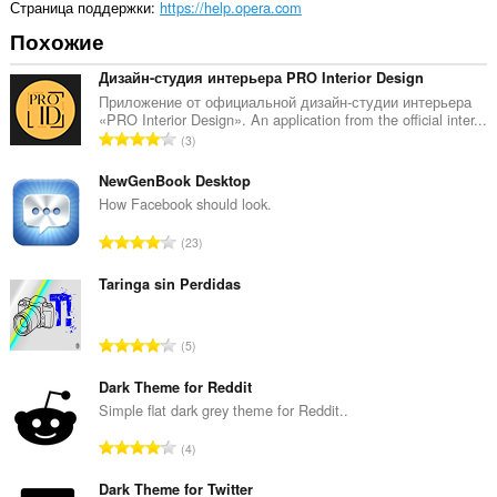
Страница поддержки
https://help.opera.com
Похожие
Дизайн-студия интерьера PRO Interior Design
Приложение от официальной дизайн-студии интерьера
«PRO Interior Design». An application from the official inter...
В
3
с
е
NewGenBook Desktop
г
How Facebook should look.
о
В
23
о
с
ц
е
Taringa sin Perdidas
е
г
н
о
о
В
5
о
к
с
ц
:
е
Dark Theme for Reddit
е
г
Simple flat dark grey theme for Reddit..
н
о
о
В
4
о
к
с
ц
:
е
Dark Theme for Twitter