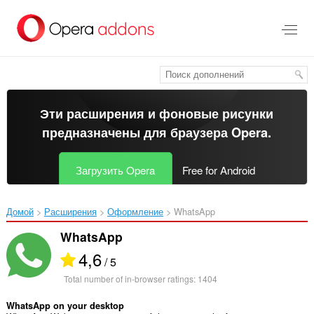
Пропустить
и
перейти
далее
Эти расширения и фоновые рисунки
предназначены для
браузера Opera
.
Загрузить Opera
Free for Android
Домой
Расширения
Оформление
WhatsApp‎
WhatsApp
4,6
/ 5
Total number of in-browser ratings:
1404
WhatsApp on your desktop