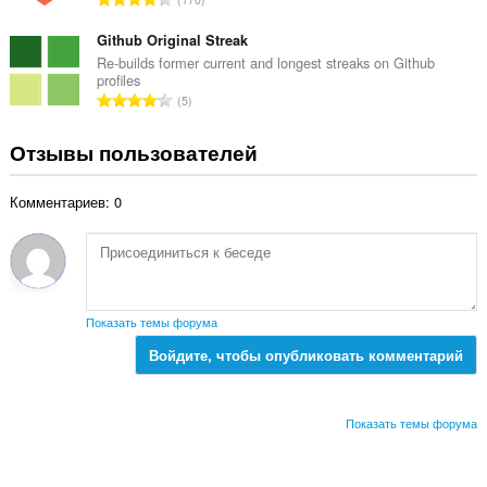
о
к
с
ц
:
е
Github Original Streak
е
г
Re-builds former current and longest streaks on Github
н
profiles
о
о
В
5
о
к
с
ц
:
е
Отзывы пользователей
е
г
н
о
о
Комментариев: 0
о
к
ц
:
е
н
о
к
Показать темы форума
:
Войдите, чтобы опубликовать комментарий
Показать темы форума