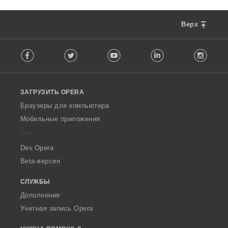
Верх
F
Facebook
Twitter
Youtube
LinkedIn
Instag
o
l
l
o
ЗАГРУЗИТЬ OPERA
w
O
Браузеры для компьютера
p
Мобильные приложения
e
r
a
Dev.Opera
Beta-версия
СЛУЖБЫ
Дополнения
Учетная запись Opera