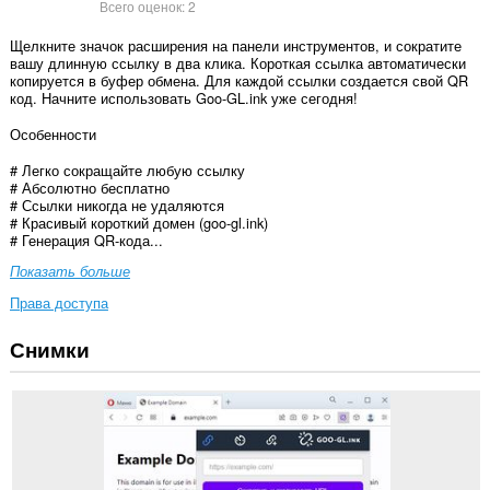
Всего оценок:
2
Щелкните значок расширения на панели инструментов, и сократите
вашу длинную ссылку в два клика. Короткая ссылка автоматически
копируется в буфер обмена. Для каждой ссылки создается свой QR
код. Начните использовать Goo-GL.ink уже сегодня!
Особенности
# Легко сокращайте любую ссылку
# Абсолютно бесплатно
# Ссылки никогда не удаляются
# Красивый короткий домен (goo-gl.ink)
# Генерация QR-кода...
Показать больше
Права доступа
Снимки
У
этого
расширения
есть
доступ
к
вашим
данным