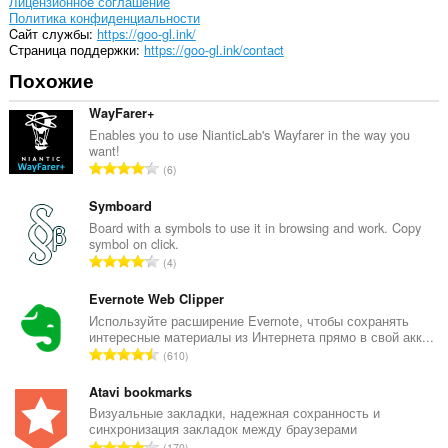
Лицензионное соглашение
Политика конфиденциальности
Cайт службы
https://goo-gl.ink/
Страница поддержки
https://goo-gl.ink/contact
Похожие
WayFarer+
Enables you to use NianticLab's Wayfarer in the way you
want!
В
6
с
е
Symboard
г
Board with a symbols to use it in browsing and work. Copy
symbol on click.
о
В
4
о
с
ц
е
Evernote Web Clipper
е
г
Используйте расширение Evernote, чтобы сохранять
н
интересные материалы из Интернета прямо в свой акк...
о
о
В
610
о
к
с
ц
:
е
Atavi bookmarks
е
г
Визуальные закладки, надежная сохранность и
н
синхронизация закладок между браузерами
о
о
В
170