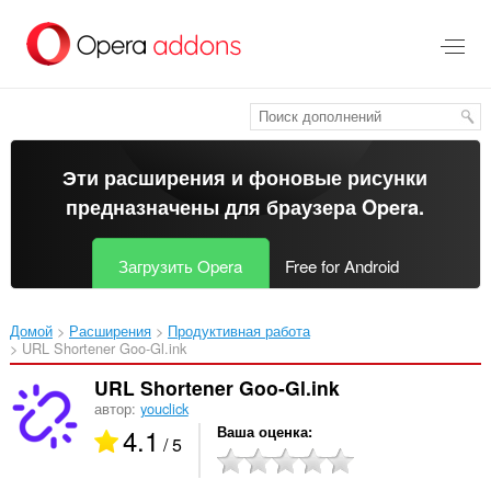
Пропустить
и
перейти
далее
Эти расширения и фоновые рисунки
предназначены для
браузера Opera
.
Загрузить Opera
Free for Android
Домой
Расширения
Продуктивная работа
URL Shortener Goo-Gl.ink‎
URL Shortener Goo-Gl.ink
автор:
youclick
4.1
Ваша оценка
/ 5