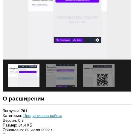
на
некоторых
сайтах.
This
extension
can
create
rich
notifications
and
display
them
to
you
in
the
system
tray.
О расширении
Загрузки
761
Категория
Продуктивная работа
Версия
0.3
Размер
81,4 КБ
Обновлено
22 июля 2022 г.