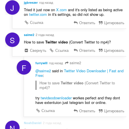
jgbreezer
год назад
J
Tried it just now on
X.com
and it's only listed as being active
on
twitter.com
in it's settings, so did not show up.
Ссылка
Ответить
Цитировать
saime2
2 года назад
S
How to save
(Convert Twitter to mp4)?
Twitter video
Свернуть
Ссылка
Ответить
Цитировать
saime2
furrywill
год назад
F
@saime2
said in
Twitter Video Downloader | Fast and
Free
:
How to save
(Convert Twitter to
Twitter video
mp4)?
try
twvideodownloader
workes perfect and they dont
have extentuion just telegram bot or online.
Ссылка
Ответить
Цитировать
NoahDaniel
2 года назад
N