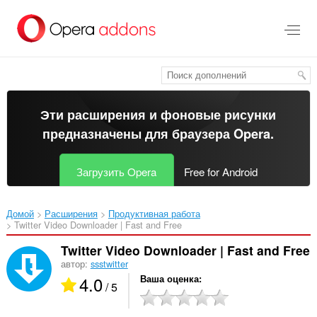
Пропустить
и
перейти
далее
Эти расширения и фоновые рисунки
предназначены для
браузера Opera
.
Загрузить Opera
Free for Android
Домой
Расширения
Продуктивная работа
Twitter Video Downloader | Fast and Free‎
Twitter Video Downloader | Fast and Free
автор:
ssstwitter
4.0
Ваша оценка
/ 5