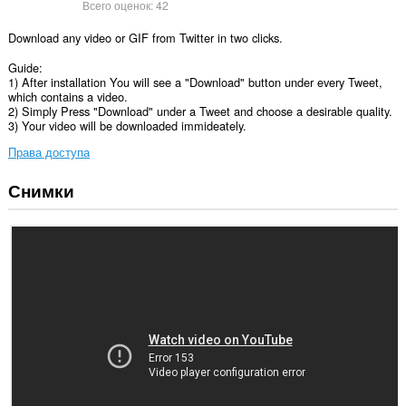
Всего оценок:
42
Download any video or GIF from Twitter in two clicks.
Guide:
1) After installation You will see a "Download" button under every Tweet,
which contains a video.
2) Simply Press "Download" under a Tweet and choose a desirable quality.
3) Your video will be downloaded immideately.
Права доступа
Снимки
У
этого
расширения
есть
доступ
к
вашим
данным
на
некоторых
сайтах.