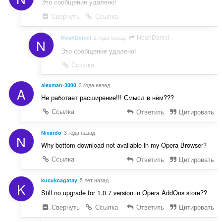
Это сообщение удалено!
Свернуть
Ссылка
NoahDaniel
NoahDaniel
2 года назад
N
Это сообщение удалено!
Ссылка
alexman-3000
3 года назад
A
Не работает расширение!!! Смысл в нём???
Ссылка
Ответить
Цитировать
Nivardo
3 года назад
N
Why bottom download not available in my Opera Browser?
Ссылка
Ответить
Цитировать
kucukcagatay
5 лет назад
K
Still no upgrade for 1.0.7 version in Opera AddOns store??
Свернуть
Ссылка
Ответить
Цитировать