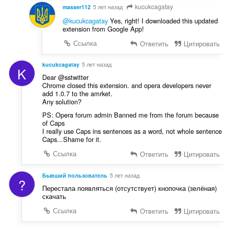
kucukcagatay
masser112
5 лет назад
@kucukcagatay
Yes, right! I downloaded this updated
extension from Google App!
Ссылка
Ответить
Цитировать
kucukcagatay
5 лет назад
K
Dear @sstwitter
Chrome closed this extension. and opera developers never
add 1.0.7 to the amrket.
Any solution?
PS: Opera forum admin Banned me from the forum because
of Caps
I really use Caps ins sentences as a word, not whole sentence
Caps...Shame for it.
Ссылка
Ответить
Цитировать
Бывший пользователь
5 лет назад
?
Перестала появляться (отсутствует) кнопочка (зелёная)
скачать
Ссылка
Ответить
Цитировать