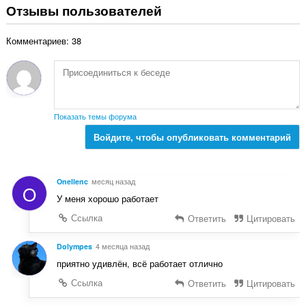
е
Отзывы пользователей
е
г
н
о
о
Комментариев: 38
о
к
ц
:
е
н
о
к
Показать темы форума
:
Войдите, чтобы опубликовать комментарий
Onellenc
месяц назад
O
У меня хорошо работает
Ссылка
Ответить
Цитировать
Dolympes
4 месяца назад
приятно удивлён, всё работает отлично
Ссылка
Ответить
Цитировать