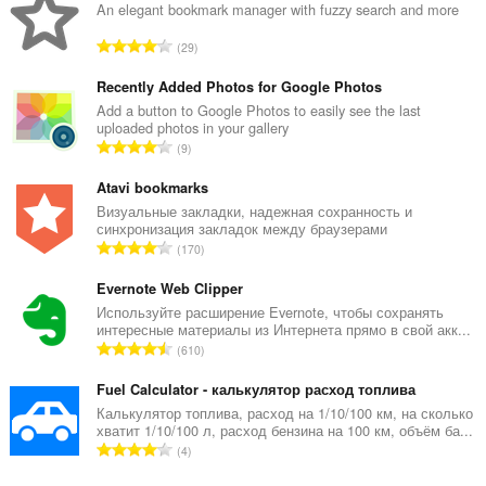
An elegant bookmark manager with fuzzy search and more
В
29
с
е
Recently Added Photos for Google Photos
г
Add a button to Google Photos to easily see the last
uploaded photos in your gallery
о
В
9
о
с
ц
е
Atavi bookmarks
е
г
Визуальные закладки, надежная сохранность и
н
синхронизация закладок между браузерами
о
о
В
170
о
к
с
ц
:
е
Evernote Web Clipper
е
г
Используйте расширение Evernote, чтобы сохранять
н
интересные материалы из Интернета прямо в свой акк...
о
о
В
610
о
к
с
ц
:
е
Fuel Calculator - калькулятор расход топлива
е
г
Калькулятор топлива, расход на 1/10/100 км, на сколько
н
хватит 1/10/100 л, расход бензина на 100 км, объём ба...
о
о
В
4
о
к
с
ц
: