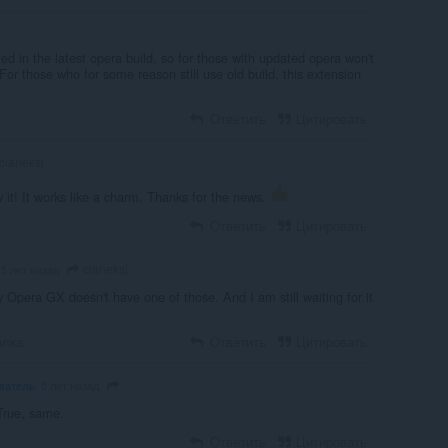
rted in the latest opera build, so for those with updated opera won't
or those who for some reason still use old build, this extension
Ответить
Цитировать
claneksi
 it! It works like a charm. Thanks for the news.
Ответить
Цитировать
claneksi
5 лет назад
y Opera GX doesn't have one of those. And I am still waiting for it
лка
Ответить
Цитировать
ватель
5 лет назад
True, same.
Ответить
Цитировать