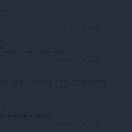
азад
Ответить
Цитировать
ly?
ck on ext name - bottom down - remove
Ответить
Цитировать
e lo integren a Opera como en la versión de Opera Developer
Ответить
Цитировать
азад
ad, it was really usefull though.
Ответить
Цитировать