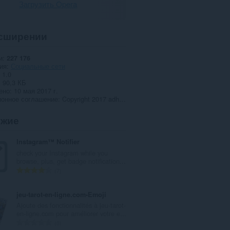
Загрузить Opera
сширении
и
227 176
ия
Социальные сети
1.0
90,3 КБ
ено
10 мая 2017 г.
ионное соглашение
Copyright 2017 adhamsomantrie
ожие
Instagram™ Notifier
check your Instagram while you
browse, plus, get badge notification...
В
7
с
е
jeu-tarot-en-ligne.com•Emoji
г
Ajoute des fonctionnalités à jeu-tarot-
о
en-ligne.com pour améliorer votre e...
о
В
0