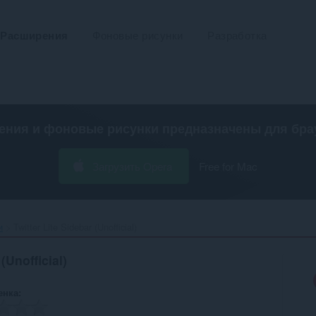
Расширения
Фоновые рисунки
Разработка
ения и фоновые рисунки предназначены для
бра
Загрузить Opera
Free for Mac
и
Twitter Lite Sidebar (Unofficial)‎
(Unofficial)
енка