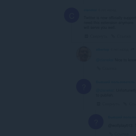
claneksi
6 лет назад
C
Twitter is now officially suppo
need this extension anymore. F
will serve you well.
Свернуть
Ссылка
albertop
6 лет назад
@claneksi
Nice to know
Ссылка
Бывший пользователь
?
@claneksi
: Unfortunetl
to publish.
Свернуть
Ссы
Бывший пользо
?
@wolfplay013: 
Ссылка