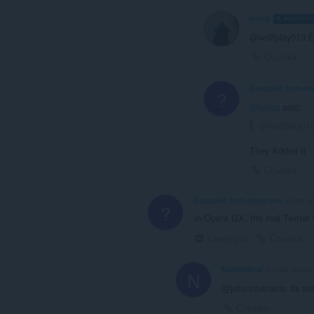
leocg
MODERAT
@wolfplay013 Ex
Ссылка
Бывший пользо
?
@leocg
said:
@wolfplay013
They Added It
Ссылка
Бывший пользователь
6 лет н
?
In Opera GX, the real Twitter i
Свернуть
Ссылка
Nashoffical
3 года назад
N
@jotunnbanana: its ava
Ссылка