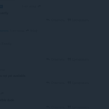
5 лет назад
OR
VOLUNTEER
actly.
Ответить
Цитировать
leocg
ватель
5 лет назад
 Exactly.
Ответить
Цитировать
азад
s not yet available.
Ответить
Цитировать
lible dude
Ответить
Цитировать