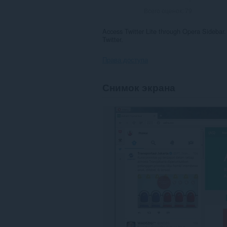
Всего оценок:
79
Access Twitter Lite through Opera Sidebar.
Twitter.
Права доступа
У
Снимок экрана
этого
расширения
есть
доступ
к
вашим
данным
на
всех
сайтах.
Это
расширение
добавляет
фрагмент
в
боковую