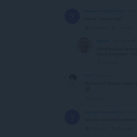
Бывший пользователь
6 лет н
?
how do i remove this?
Свернуть
Ссылка
albertop
6 лет назад
@BigRedGevo Serious
Opera Extensions - cli
Ссылка
PolF7
6 лет назад
Muy bueno!! Aunque espero qu
Ссылка
Бывший пользователь
6 лет н
?
this one not working anymore s
Свернуть
Ссылка