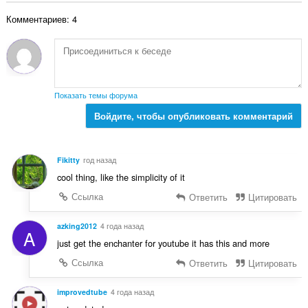
н
о
о
Комментариев: 4
о
к
ц
:
е
н
о
к
Показать темы форума
:
Войдите, чтобы опубликовать комментарий
Fikitty
год назад
cool thing, like the simplicity of it
Ссылка
Ответить
Цитировать
azking2012
4 года назад
A
just get the enchanter for youtube it has this and more
Ссылка
Ответить
Цитировать
improvedtube
4 года назад