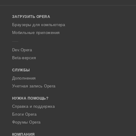
l
o
ЗАГРУЗИТЬ OPERA
w
O
Браузеры для компьютера
p
Мобильные приложения
e
r
a
Dev.Opera
Beta-версия
СЛУЖБЫ
Дополнения
Учетная запись Opera
НУЖНА ПОМОЩЬ?
Справка и поддержка
Блоги Opera
Форумы Opera
КОМПАНИЯ