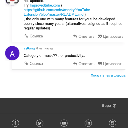
not updated.
Try
Improvedtube.com
(
https://github.com/code4charity/YouTube-
Extension/blob/master/README.md
)
, the only one with many features for youtube developed
openly since many years. (alternatives resigned as it requires
regular updates)
Ссылка
Ответить
Цитировать
ay0ung
6 лет назад
A
Category of music?? ..or productivity..
Ссылка
Ответить
Цитировать
Показать темы форума
Верх
F
Facebook
Twitter
Youtube
LinkedIn
Instag
o
l