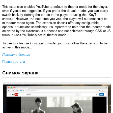
This extension enables YouTube to default to theater mode for the player,
even if you're not logged in. If you prefer the default mode, you can easily
switch back by clicking the button in the player or using the "KeyT"
shortcut. However, the next time you visit, the player will automatically be
in theater mode again. The extension doesn't offer any configurable
options; it functions seamlessly. It's important to note that the theater mode
activated by the extension is authentic and not achieved through CSS or JS
tricks; it uses YouTube's actual theater mode.
To use this feature in incognito mode, you must allow the extension to be
active in this mode...
Показать больше
Права доступа
Снимок экрана
У
этого
расширения
есть
доступ
к
вашим
данным
на
некоторых
сайтах.