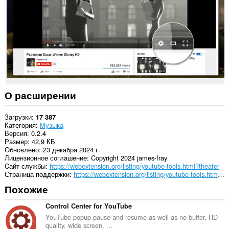
О расширении
Загрузки
17 387
Категория
Музыка
Версия
0.2.4
Размер
42,9 КБ
Обновлено
23 декабря 2024 г.
Лицензионное соглашение
Copyright 2024 james-fray
Cайт службы
https://webextension.org/listing/youtube-tools.html?theater
Страница поддержки
https://webextension.org/listing/youtube-tools.html?theater
Похожие
Control Center for YouTube
YouTube popup pause and resume as well as no buffer, HD
quality, wide screen, ...