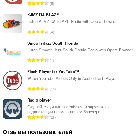
В
5
с
е
KJMZ DA BLAZE
г
Listen KJMZ DA BLAZE Radio with Opera Browser.
о
В
4
о
с
ц
е
Smooth Jazz South Florida
е
г
Listen Smooth Jazz South Florida Radio with Opera Browser.
н
о
о
В
1
о
к
с
ц
:
е
Flash Player for YouTube™
е
г
Watch YouTube Videos Only in Adobe Flash Player
н
о
о
В
19
о
к
с
ц
:
е
Radio player
е
г
Слушайте лучшие российские и зарубежные
н
радиостанции прямо в вашем браузере!
о
о
В
28
о
к
с
ц
:
е
Отзывы пользователей
е
г