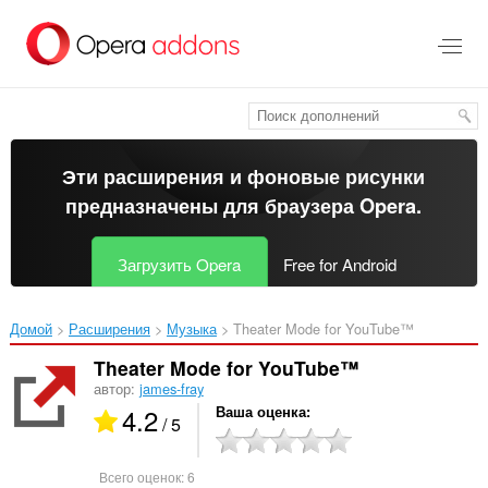
Пропустить
и
перейти
далее
Эти расширения и фоновые рисунки
предназначены для
браузера Opera
.
Загрузить Opera
Free for Android
Домой
Расширения
Музыка
Theater Mode for YouTube™‎
Theater Mode for YouTube™
автор:
james-fray
4.2
Ваша оценка
/ 5
Всего оценок:
6