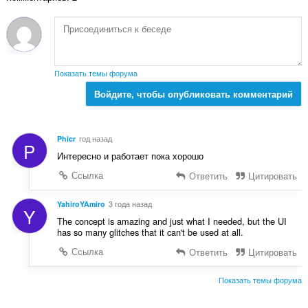
о
к
ц
:
е
н
о
к
Показать темы форума
:
Войдите, чтобы опубликовать комментарий
Phicr
год назад
P
Интересно и работает пока хорошо
Ссылка
Ответить
Цитировать
YahiroYAmiro
3 года назад
Y
The concept is amazing and just what I needed, but the UI
has so many glitches that it can't be used at all.
Ссылка
Ответить
Цитировать
Показать темы форума