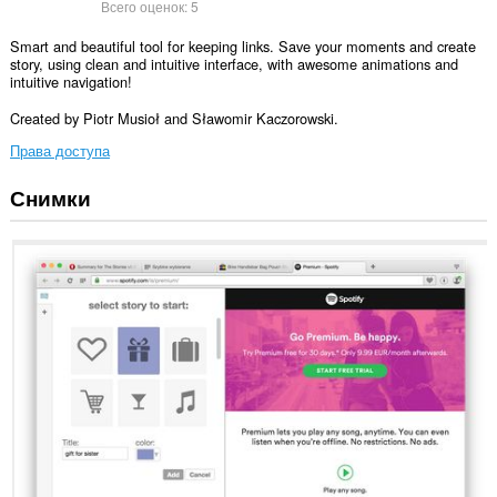
Всего оценок:
5
Smart and beautiful tool for keeping links. Save your moments and create
story, using clean and intuitive interface, with awesome animations and
intuitive navigation!
Created by Piotr Musioł and Sławomir Kaczorowski.
Права доступа
Снимки
У
этого
расширения
есть
доступ
к
вашим
данным
на
всех
сайтах.
Это
расширение
добавляет
фрагмент
в