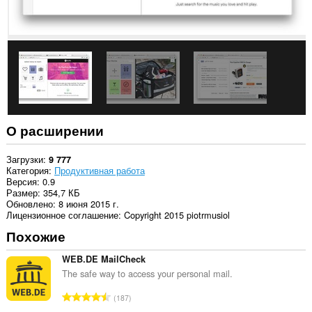
боковую
панель.
У
этого
расширения
есть
доступ
к
вашим
вкладкам
и
О расширении
действиям
в
интернете.
Загрузки
9 777
Категория
Продуктивная работа
Версия
0.9
Размер
354,7 КБ
Обновлено
8 июня 2015 г.
Лицензионное соглашение
Copyright 2015 piotrmusiol
Похожие
WEB.DE MailCheck
The safe way to access your personal mail.
В
187
с