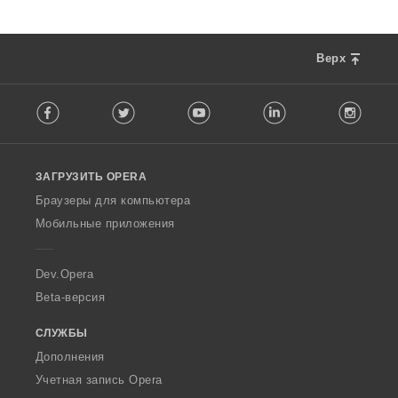
Верх
F
Facebook
Twitter
Youtube
LinkedIn
Instag
o
l
l
o
ЗАГРУЗИТЬ OPERA
w
O
Браузеры для компьютера
p
Мобильные приложения
e
r
a
Dev.Opera
Beta-версия
СЛУЖБЫ
Дополнения
Учетная запись Opera