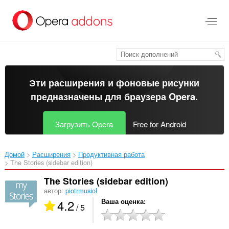
Пропустить
и
перейти
далее
Эти расширения и фоновые рисунки
предназначены для
браузера Opera
.
Загрузить Opera
Free for Android
Домой
Расширения
Продуктивная работа
The Stories (sidebar edition)‎
The Stories (sidebar edition)
автор:
piotrmusiol
4.2
Ваша оценка
/ 5