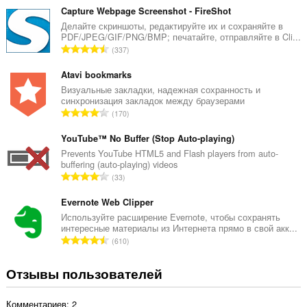
е
Capture Webpage Screenshot - FireShot
г
Делайте скриншоты, редактируйте их и сохраняйте в
PDF/JPEG/GIF/PNG/BMP; печатайте, отправляйте в Cli...
о
В
337
о
с
ц
е
Atavi bookmarks
е
г
Визуальные закладки, надежная сохранность и
н
синхронизация закладок между браузерами
о
о
В
170
о
к
с
ц
:
е
YouTube™ No Buffer (Stop Auto-playing)
е
г
Prevents YouTube HTML5 and Flash players from auto-
н
buffering (auto-playing) videos
о
о
В
33
о
к
с
ц
:
е
Evernote Web Clipper
е
г
Используйте расширение Evernote, чтобы сохранять
н
интересные материалы из Интернета прямо в свой акк...
о
о
В
610
о
к
с
ц
:
е
Отзывы пользователей
е
г
н
о
о
Комментариев: 2