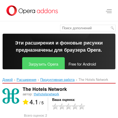
Пропустить
и
перейти
далее
Эти расширения и фоновые рисунки
предназначены для
браузера Opera
.
Загрузить Opera
Free for Android
Домой
Расширения
Продуктивная работа
The Hotels Network‎
The Hotels Network
автор:
thehotelsnetwork
4.1
Ваша оценка
/ 5
Всего оценок:
2