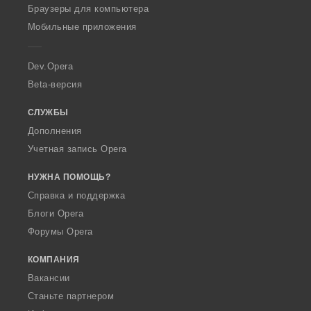
O
Браузеры для компьютера
p
Мобильные приложения
e
r
a
Dev.Opera
Beta-версия
СЛУЖБЫ
Дополнения
Учетная запись Opera
НУЖНА ПОМОЩЬ?
Справка и поддержка
Блоги Opera
Форумы Opera
КОМПАНИЯ
Вакансии
Станьте партнером