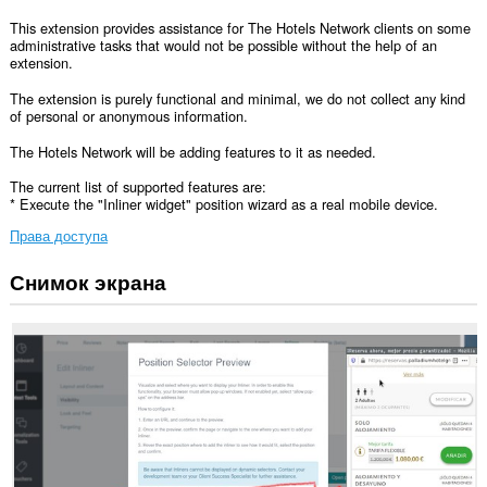
This extension provides assistance for The Hotels Network clients on some
administrative tasks that would not be possible without the help of an
extension.
The extension is purely functional and minimal, we do not collect any kind
of personal or anonymous information.
The Hotels Network will be adding features to it as needed.
The current list of supported features are:
* Execute the "Inliner widget" position wizard as a real mobile device.
Права доступа
Снимок экрана
У
этого
расширения
есть
доступ
к
вашим
данным
на
всех
сайтах.