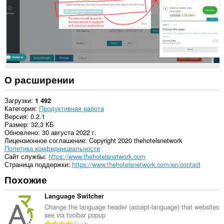
У
этого
расширения
есть
доступ
к
вашим
данным
на
некоторых
О расширении
сайтах.
У
Загрузки
1 492
этого
Категория
Продуктивная работа
расширения
Версия
0.2.1
есть
Размер
32,3 КБ
доступ
Обновлено
30 августа 2022 г.
к
Лицензионное соглашение
Copyright 2020 thehotelsnetwork
вашим
Политика конфиденциальности
вкладкам
Cайт службы
https://www.thehotelsnetwork.com
и
Страница поддержки
https://www.thehotelsnetwork.com/en/contact
действиям
Похожие
в
интернете.
Language Switcher
Change the language header (accept-language) that websites
see via toolbar popup
В