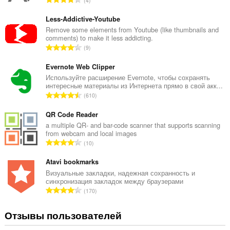
4
с
е
Less-Addictive-Youtube
г
Remove some elements from Youtube (like thumbnails and
comments) to make it less addicting.
о
В
9
о
с
ц
е
Evernote Web Clipper
е
г
Используйте расширение Evernote, чтобы сохранять
н
интересные материалы из Интернета прямо в свой акк...
о
о
В
610
о
к
с
ц
:
е
QR Code Reader
е
г
a multiple QR- and bar-code scanner that supports scanning
н
from webcam and local images
о
о
В
10
о
к
с
ц
:
е
Atavi bookmarks
е
г
Визуальные закладки, надежная сохранность и
н
синхронизация закладок между браузерами
о
о
В
170
о
к
с
ц
:
е
Отзывы пользователей
е
г
н