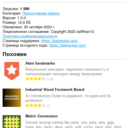
Загрузки
1 599
Категория
Продуктивная работа
Версия
1.0.0
Размер
12,6 КБ
Обновлено
30 октября 2023 г.
Лицензионное соглашение
Copyright 2023 asifkhan12
Политика конфиденциальности
Страница поддержки
https://testirecipe.com/
Страница исходного кода
https://testirecipe.com/
Похожие
Atavi bookmarks
Визуальные закладки, надежная сохранность и
синхронизация закладок между браузерами
В
170
с
е
Industrial Wood Formwork Board
г
An Introductory Guide to playwood , its types and its
production.
о
В
1
о
с
ц
е
Metric Conversion
е
г
Convert among metrics like zetta, exa, peta, tera, giga,
н
meta, kilo, hecto, deca, centi, milli, micro, nano, pico, femt...
о