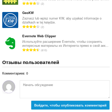
о
В
2
о
к
с
ц
:
е
GeoKW
е
г
Zaznacz lub wpisz numer KW, aby uzyskać informacje o
н
działkach w tej księdze.
о
о
В
2
о
к
с
ц
:
е
Evernote Web Clipper
е
г
Используйте расширение Evernote, чтобы сохранять
н
интересные материалы из Интернета прямо в свой акк...
о
о
В
610
о
к
с
ц
:
е
Отзывы пользователей
е
г
н
о
о
Комментариев: 0
о
к
ц
:
е
н
о
к
:
Войдите, чтобы опубликовать комментарий