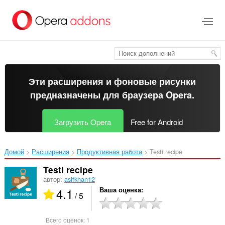
Пропустить
и
перейти
далее
Эти расширения и фоновые рисунки
предназначены для
браузера Opera
.
Загрузить Opera
Free for Android
Домой
Расширения
Продуктивная работа
Testi recipe‎
Testi recipe
автор:
asifkhan12
4.1
Ваша оценка
/ 5
Всего оценок:
1